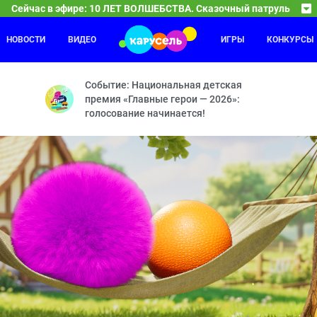
Сейчас в эфире: 10 ЛЕТ ВОЛШЕБСТВА. Сказочный патруль
НОВОСТИ
ВИДЕО
ИГРЫ
КОНКУРСЫ
10 ЛЕТ ВОЛШЕБСТВА. Сказочный патр
04:00
Новые герои — Сердце часов — Долгожданная вст
Событие: Национальная детская
премия «Главные герои — 2026»:
голосование начинается!