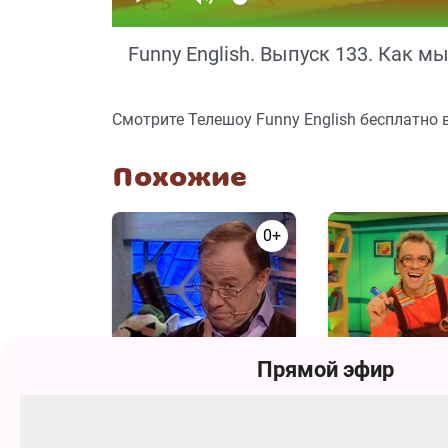
Funny English. Выпуск 133. Как м
Смотрите Телешоу Funny English бесплатно 
Похожие
0+
Прямой эфир
Спроси у Всезнамуса!
Бериляка учится 
Буквы