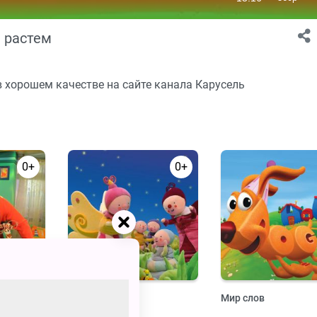
ы растем
в хорошем качестве на сайте канала Карусель
0+
0+
читать.
Дим, Дам, Дум
Мир слов