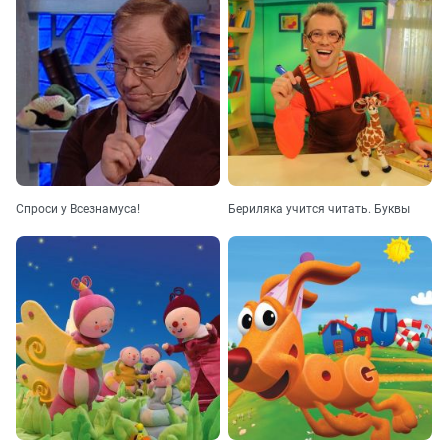
Спроси у Всезнамуса!
Бериляка учится читать. Буквы