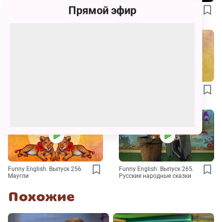
Прямой эфир
Funny English. Выпуск 204.
Funny English. Выпуск 217.
Всё о троянском коне
Минералы
Funny English. Выпуск 250.
Funny English. Выпуск 253.
Робин Гуд
Ядовитые животные
Funny English. Выпуск 256.
Funny English. Выпуск 265.
Маугли
Русские народные сказки
Похожие