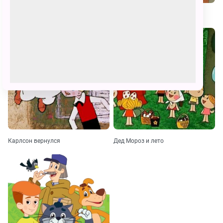
Каникулы в Простоквашино
Трое из Простоквашино
Карлсон вернулся
Дед Мороз и лето