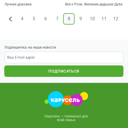
Лунная дорожка
Всё о Рози. Желание дедушки Дуба
4
5
6
7
8
9
10
11
12
1
&larr;
Подпишитесь на наши новости
ПОДПИСАТЬСЯ
Карусель — телеканал для
всей семьи.