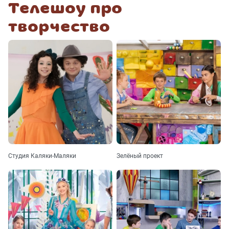
Телешоу про
творчество
Студия Каляки-Маляки
Зелёный проект