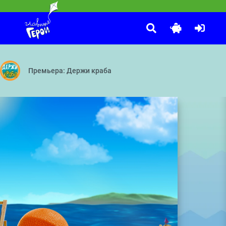
Чик-зарядка
:25
видениями — Пианисты — Популярное видео — Свистать всех наверх
лыши!» теперь не только укладывают детей спать. Они с лёгкостью
Выпуск 4
Премьера: Держи краба