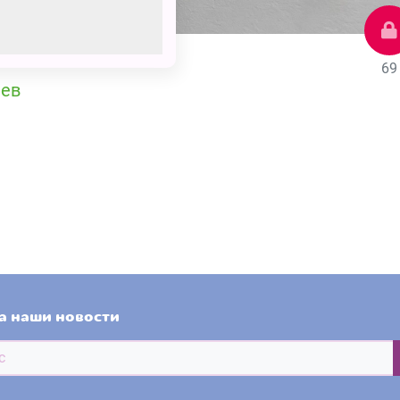
69
шев
а наши новости