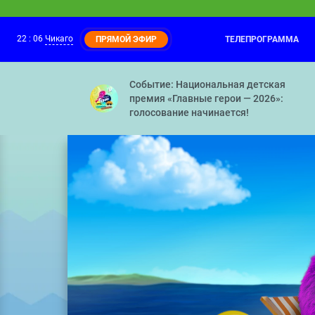
22
:
06
Чикаго
ТЕЛЕПРОГРАММА
ПРЯМОЙ ЭФИР
Ми-Ми-Мишки
22:00
День рождения Вали — Плохой Валя — 
Событие: Национальная детская
премия «Главные герои — 2026»:
голосование начинается!