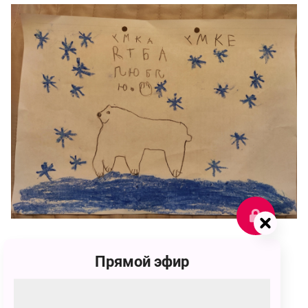
92
Прямой эфир
id1033067
92 голоса