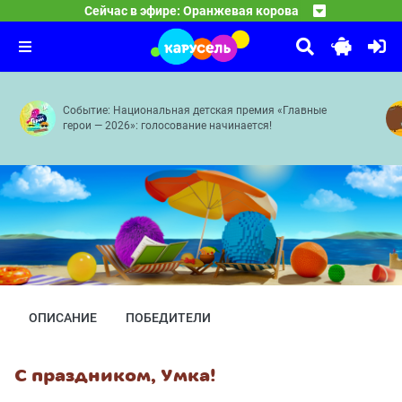
13:15
Фиксики
Сейчас в эфире: Оранжевая корова
Как раньше — Ключ — Предсказание — Ну и фрукт — Ве
14:20
Приключения Пети и Волка
Копия — Попугай — Телевизор — Унитаз — Колесо — М
15:30
Дело о Странниках в ночи — Дело о Кентавре и счастл
Событие: Национальная детская премия «Главные
герои — 2026»: голосование начинается!
ОПИСАНИЕ
ПОБЕДИТЕЛИ
С праздником, Умка!