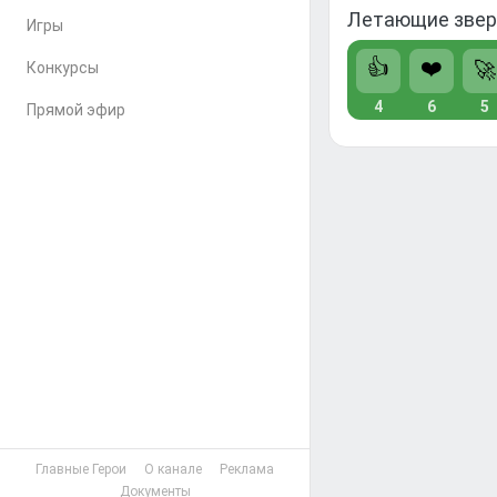
Летающие звери
Игры
👍
❤️
🚀
Конкурсы
4
6
5
Прямой эфир
Главные Герои
О канале
Реклама
Документы