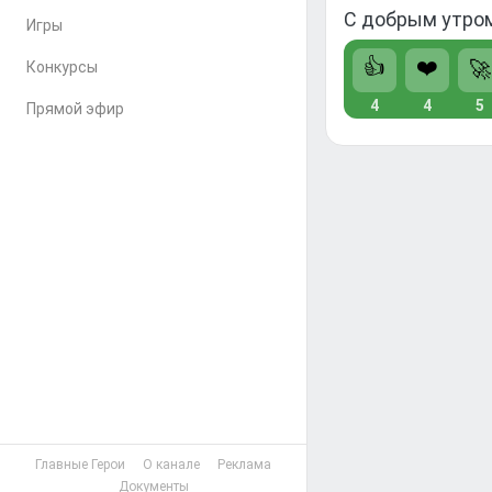
С добрым утром
Игры
👍
❤️
🚀
Конкурсы
4
4
5
Прямой эфир
Главные Герои
О канале
Реклама
Документы