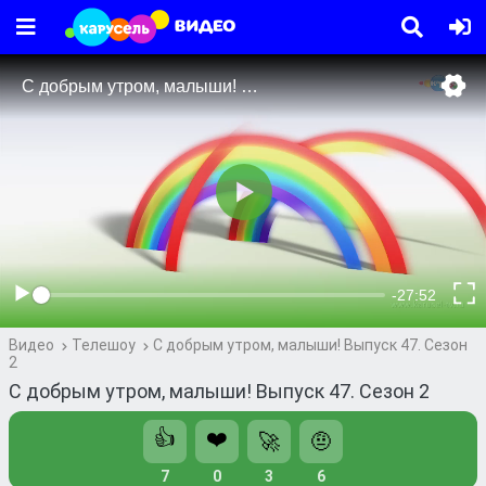
Видео
Телешоу
С добрым утром, малыши! Выпуск 47. Сезон
2
С добрым утром, малыши! Выпуск 47. Сезон 2
👍
❤️
🚀
🤨
7
0
3
6