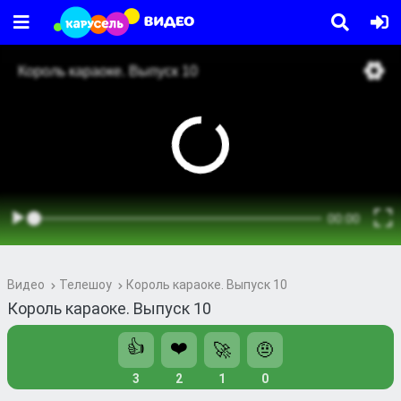
Видео
Телешоу
Король караоке. Выпуск 10
Король караоке. Выпуск 10
👍
❤️
🚀
🤨
3
2
1
0