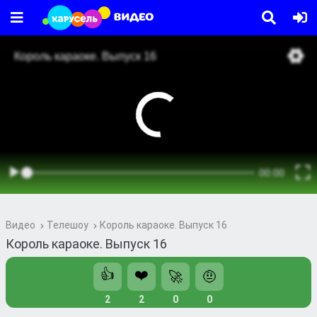
Видео
Телешоу
Король караоке. Выпуск 16
Король караоке. Выпуск 16
👍
❤️
🚀
🤨
2
2
0
0