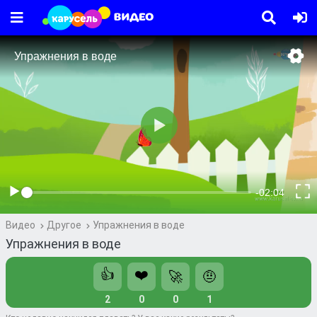
Видео
Другое
Упражнения в воде
Упражнения в воде
👍
❤️
🚀
🤨
2
0
0
1