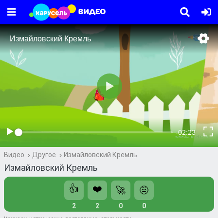
Видео
Другое
Измайловский Кремль
Измайловский Кремль
👍
❤️
🚀
🤨
2
2
0
0