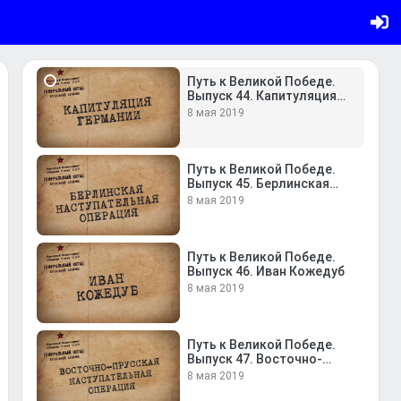
Выпуск 43. Союзники.
Второй фронт
8 мая 2019
Путь к Великой Победе.
Выпуск 44. Капитуляция
Германии
8 мая 2019
Путь к Великой Победе.
Выпуск 45. Берлинская
наступательная операция
8 мая 2019
Путь к Великой Победе.
Выпуск 46. Иван Кожедуб
8 мая 2019
Путь к Великой Победе.
Выпуск 47. Восточно-
Прусская наступательная
8 мая 2019
операция