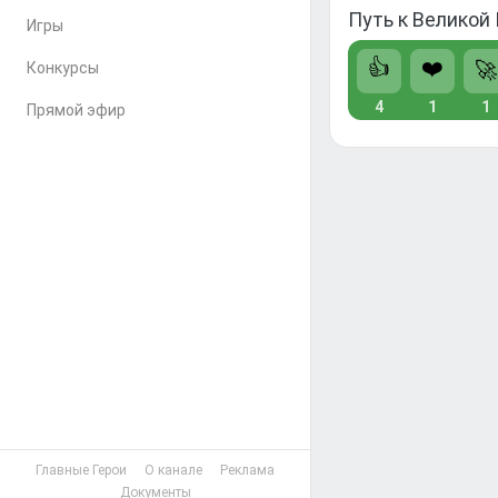
Путь к Великой
Игры
👍
❤️
🚀
Конкурсы
4
1
1
Прямой эфир
Главные Герои
О канале
Реклама
Документы