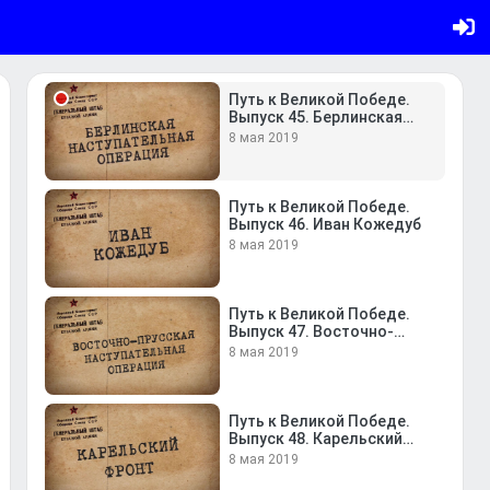
Выпуск 44. Капитуляция
Германии
8 мая 2019
Путь к Великой Победе.
Выпуск 45. Берлинская
наступательная операция
8 мая 2019
Путь к Великой Победе.
Выпуск 46. Иван Кожедуб
8 мая 2019
Путь к Великой Победе.
Выпуск 47. Восточно-
Прусская наступательная
8 мая 2019
операция
Путь к Великой Победе.
Выпуск 48. Карельский
фронт
8 мая 2019