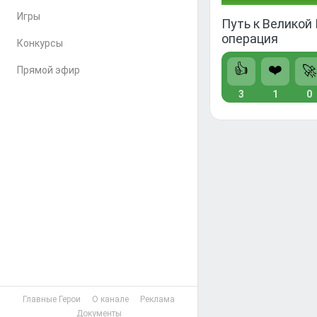
Игры
Путь к Великой
операция
Конкурсы
👍
❤️
🚀
Прямой эфир
3
1
0
Главные Герои
О канале
Реклама
Документы