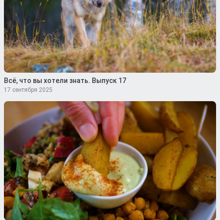
Всё, что вы хотели знать. Выпуск 17
17 сентября 2025