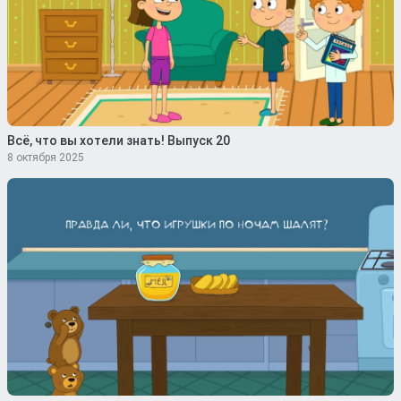
Всё, что вы хотели знать! Выпуск 20
8 октября 2025