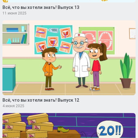
Всё, что вы хотели знать! Выпуск 13
11 июня 2025
Всё, что вы хотели знать! Выпуск 12
4 июня 2025