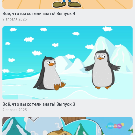
Всё, что вы хотели знать! Выпуск 4
9 апреля 2025
Всё, что вы хотели знать! Выпуск 3
2 апреля 2025