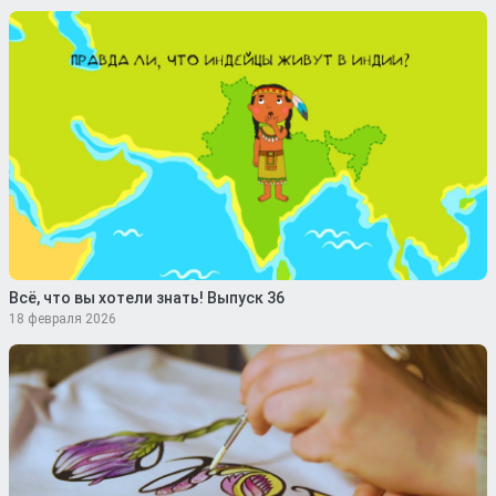
Всё, что вы хотели знать! Выпуск 36
18 февраля 2026