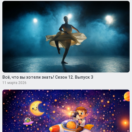
Всё, что вы хотели знать! Сезон 12. Выпуск 3
11 марта 2026