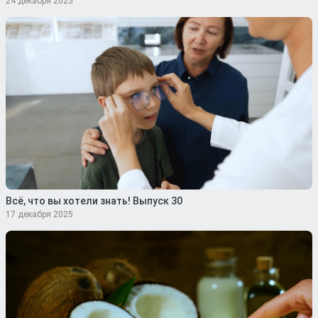
24 декабря 2025
Всё, что вы хотели знать! Выпуск 30
17 декабря 2025