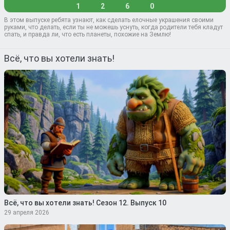
1
2
6
0
В этом выпуске ребята узнают, как сделать елочные украшения своими
руками, что делать, если ты не можешь уснуть, когда родители тебя кладут
спать, и правда ли, что есть планеты, похожие на Землю!
Всё, что вы хотели знать!
Всё, что вы хотели знать! Сезон 12. Выпуск 10
29 апреля 2026