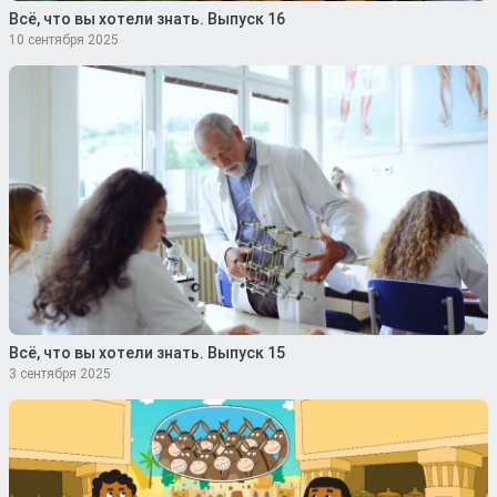
Всё, что вы хотели знать. Выпуск 16
10 сентября 2025
Всё, что вы хотели знать. Выпуск 15
3 сентября 2025