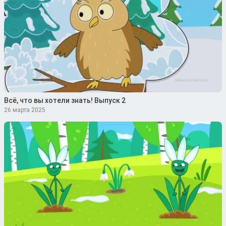
Всё, что вы хотели знать! Выпуск 2
26 марта 2025