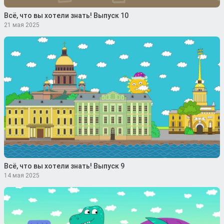
Всё, что вы хотели знать! Выпуск 10
21 мая 2025
Всё, что вы хотели знать! Выпуск 9
14 мая 2025