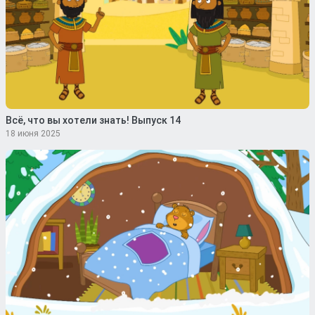
Всё, что вы хотели знать! Выпуск 14
18 июня 2025