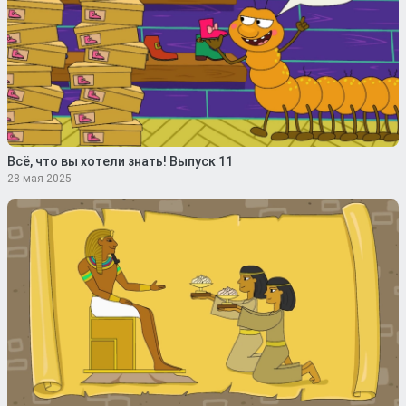
Всё, что вы хотели знать! Выпуск 11
28 мая 2025