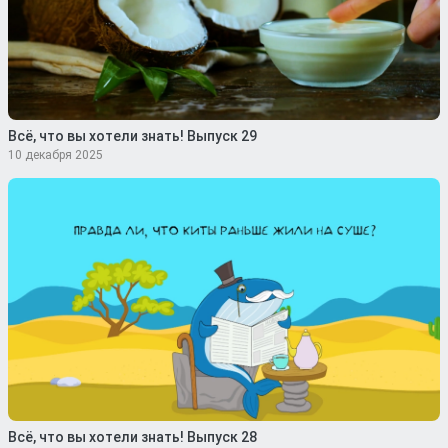
Всё, что вы хотели знать! Выпуск 29
10 декабря 2025
Всё, что вы хотели знать! Выпуск 28