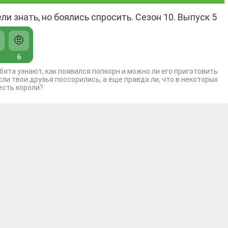
ели знать, но боялись спросить. Сезон 10. Выпуск 5
🤨
6
ебята узнают, как появился попкорн и можно ли его приготовить
сли твои друзья поссорились, а еще правда ли, что в некоторых
есть короли?