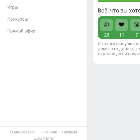
Игры
Всё, что вы хот
Конкурсы
👍
❤️
🚀
Прямой эфир
20
11
7
Из этого выпуска р
дома, что делать, е
странах до сих пор 
Главные Герои
О канале
Реклама
Документы