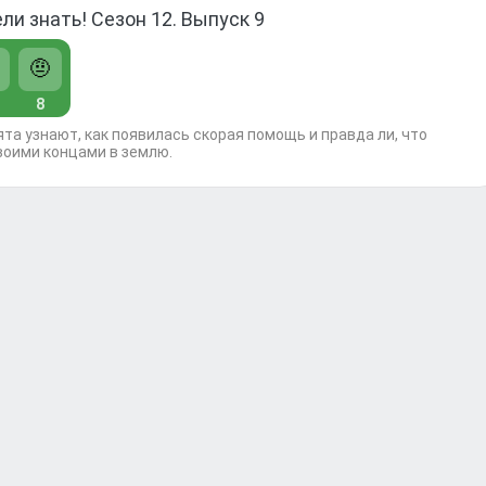
ели знать! Сезон 12. Выпуск 9
🤨
8
ята узнают, как появилась скорая помощь и правда ли, что
воими концами в землю.