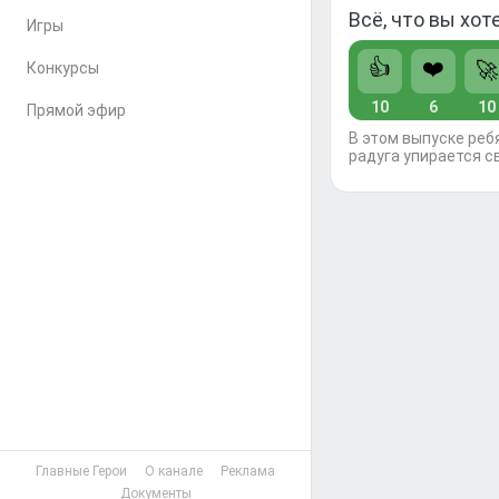
Всё, что вы хот
Игры
👍
❤️
🚀
Конкурсы
10
6
10
Прямой эфир
В этом выпуске реб
радуга упирается с
Главные Герои
О канале
Реклама
Документы