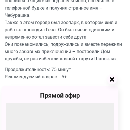
появился в ящике из под апельсинов, поселился в
телефонной будке и получил странное имя –
Чебурашка.
Также в этом городе был зоопарк, в котором жил и
работал крокодил Гена. Он был очень одиноким и
непременно хотел завести себе друга.
Они познакомились, подружились и вместе пережили
много забавных приключений – построили Дом
дружбы, не раз избегали козней старухи Шапокляк.
Продолжительность: 75 минут
Рекомендуемый возраст: 5+
Сеансы
Прямой эфир
16–17 марта
16 марта
03:00 - 03:00
05:00 - 06:15
270 – 520
₽
270 – 520
₽
КУПИТЬ БИЛЕТ
КУПИТЬ БИЛЕТ