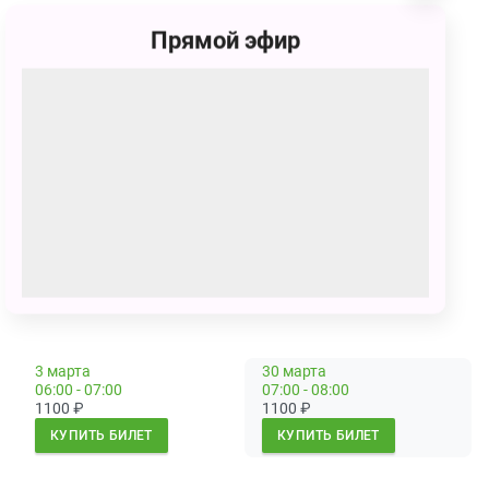
Мишка Квакин -
Осипов Александр
Прямой эфир
Нюрка -
Белоокая Дарья, Тихомирова Полина
Алёша -
Орехов Иван, Лялин Алексей
Доктор Колокольчиков -
Вересков Андрей
Полковник Александров -
Вересков Андрей
Кролик -
Рысин Михаил, Сизов Александр
Гараев -
Михайлов Андрей
Ольга -
Козачук Василина
Продолжительность:
1 час
Сеансы
3 марта
30 марта
06:00 - 07:00
07:00 - 08:00
1100
₽
1100
₽
КУПИТЬ БИЛЕТ
КУПИТЬ БИЛЕТ