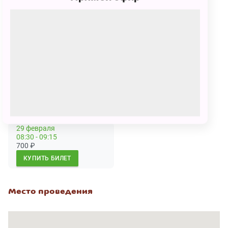
программу только в сопровождении взрослого с
оплаченным билетом.
Сеансы
22 февраля
29 февраля
08:00 - 08:45
05:00 - 05:45
700
₽
700
₽
КУПИТЬ БИЛЕТ
КУПИТЬ БИЛЕТ
29 февраля
08:30 - 09:15
700
₽
КУПИТЬ БИЛЕТ
Место проведения