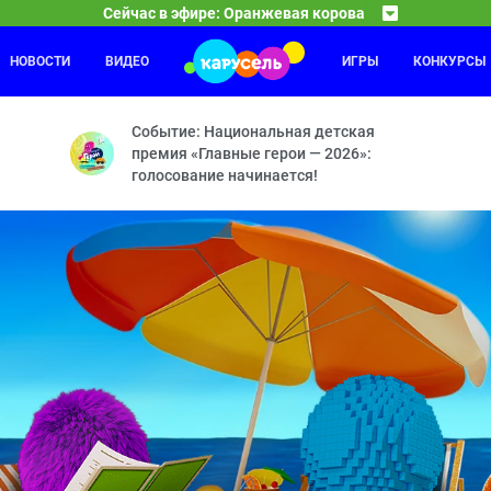
Сейчас в эфире: Оранжевая корова
НОВОСТИ
ВИДЕО
ИГРЫ
КОНКУРСЫ
Фикси
04:00
дсказание — Ну и фрукт — Велопрогулка — Осенние листья — Учит
Копия —
Событие: Национальная детская
премия «Главные герои — 2026»:
голосование начинается!