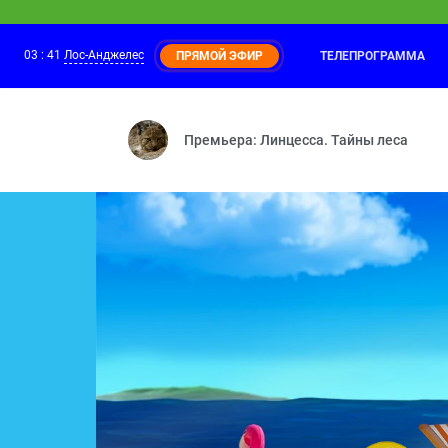
03
:
41
Лос-Анджелес
ТЕЛЕПРОГРАММА
ПРЯМОЙ ЭФИР
Оранжевая корова
03:05
Как раньше — Ключ — Пре
Премьера: Линцесса. Тайны леса