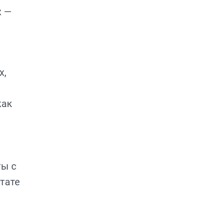
х —
х,
как
ты с
тате