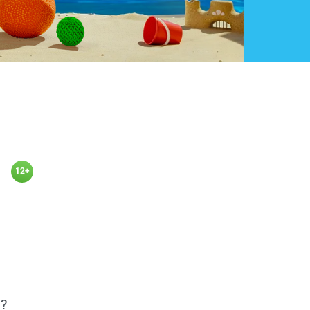
12+
?