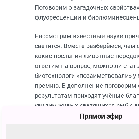
Поговорим о загадочных свойства
флуоресценции и биолюминесцен
Рассмотрим известные науке прич
светятся. Вместе разберёмся, чем
какие послания животные передаю
ответим на вопрос, можно ли стат
биотехнологи «позаимствовали» у 
премию. В дополнение поговорим о
результатам приходят учёные благ
увидим живых светящихся рыб с в
искусственными флуоресцентными
Прямой эфир
которой выделяется свет.