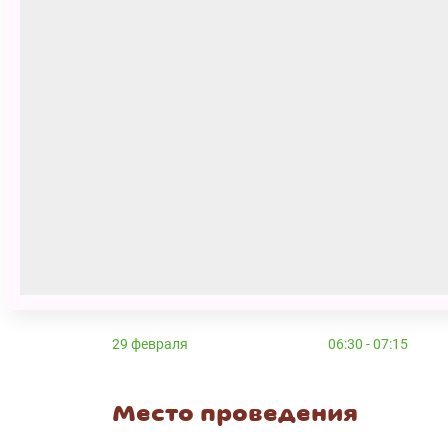
Продолжительность:
45 минут
Возраст: 12+
Дети младше указанного возраста 
сопровождении взрослого с оплач
Сеансы
22 февраля
06:00 - 06:45
29 февраля
03:00 - 03:45
29 февраля
06:30 - 07:15
Место проведения