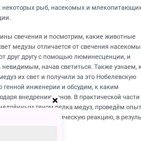
х некоторых рыб, насекомых и млекопитающи
ции.
ины свечения и посмотрим, какие животные
 свет медузы отличается от свечения насекомы
т друг другу с помощью люминесценции, и
ь невидимым, начав светиться. Также узнаем, 
медуз их свет и получили за это Нобелевскую
 генной инженерии и обсудим, к каким
одаря внедрению генов. В практической части
недрённым геном белка медуз, проведём опы
 пигментами и химическую реакцию, в резуль