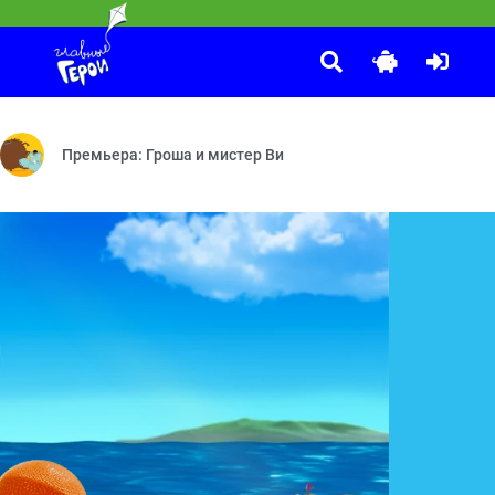
ки
ель на замену — Дом для динозавра — Хобби для Миши
 Попугай — Телевизор — Унитаз — Колесо — Микробы — Сито — Трен
Премьера: Гроша и мистер Ви