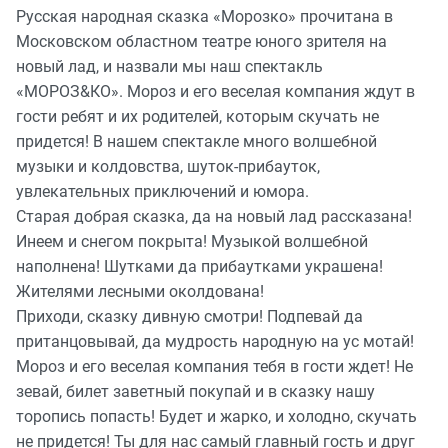
Русская народная сказка «Морозко» прочитана в
Московском областном театре юного зрителя на
новый лад, и назвали мы наш спектакль
«МОРОЗ&КО». Мороз и его веселая компания ждут в
гости ребят и их родителей, которым скучать не
придется! В нашем спектакле много волшебной
музыки и колдовства, шуток-прибауток,
увлекательных приключений и юмора.
Старая добрая сказка, да на новый лад рассказана!
Инеем и снегом покрыта! Музыкой волшебной
наполнена! Шутками да прибаутками украшена!
Жителями лесными околдована!
Приходи, сказку дивную смотри! Подпевай да
пританцовывай, да мудрость народную на ус мотай!
Мороз и его веселая компания тебя в гости ждет! Не
зевай, билет заветный покупай и в сказку нашу
торопись попасть! Будет и жарко, и холодно, скучать
не придется! Ты для нас самый главный гость и друг