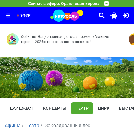
05:05
Фиксики
Сейчас в эфире: Оранжевая корова
Прыжок — Поляна чудес — С полуслова — По справедл
06:00
Команда Флоры
Цыплёнок — Радионяня — Узлы — Лифт — Чертёж — Дат
07:00
Танцуют все! — Чужой огород — Вот это номер! — Не н
ЭФИР
Событие: Национальная детская премия «Главные
герои — 2026»: голосование начинается!
ДАЙДЖЕСТ
КОНЦЕРТЫ
ТЕАТР
ЦИРК
ВЫСТА
Афиша
Театр
Заколдованный лес