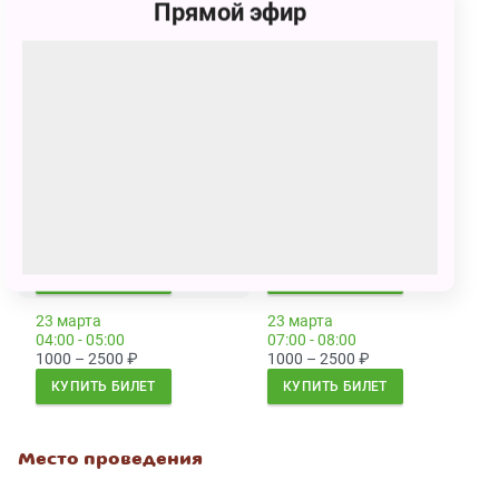
Прямой эфир
Продолжительность:
1 час 30 минут (с антрактом)
Для каждого зрителя, независимо от возраста,
необходим отдельный билет.
Сеансы
2 марта
2 марта
03:00 - 04:00
06:00 - 07:00
1000 – 2500
₽
1000 – 2500
₽
КУПИТЬ БИЛЕТ
КУПИТЬ БИЛЕТ
23 марта
23 марта
04:00 - 05:00
07:00 - 08:00
1000 – 2500
₽
1000 – 2500
₽
КУПИТЬ БИЛЕТ
КУПИТЬ БИЛЕТ
Место проведения