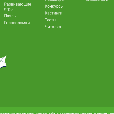
Развивающие
Конкурсы
игры
Кастинги
Пазлы
Тесты
Головоломки
Читалка
Продолжая использоваь наш веб-сайт, вы принимаете условия
Политики кон