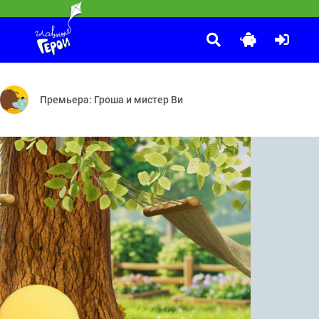
Что, зачем и почему?
:00
та — ПДД — Почтовый квест — Спасите шляпу!
 деле, и на этот раз их ждёт большое путешествие!
В 2025 году телеканалу «Карусель» исполняется 15 лет! В че
Премьера: Гроша и мистер Ви