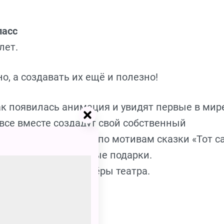
ласс
лет.
о, а создавать их ещё и полезно!
ак появилась анимация и увидят первые в мир
все вместе создадут свой собственный
ручных материалов по мотивам сказки «Тот 
ие эмоции и памятные подарки.
альной студии и актёры театра.