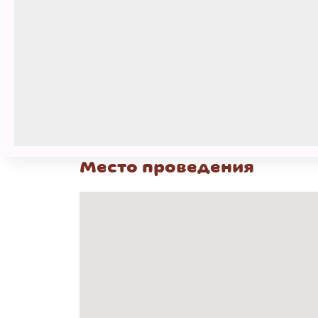
Билеты необходимо приобретать на
на мастер-классе бесплатно.
Сеансы
27 марта
05:00 - 06:00
Место проведения