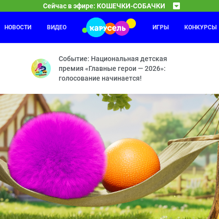
Сейчас в эфире: КОШЕЧКИ-СОБАЧКИ
НОВОСТИ
ВИДЕО
ИГРЫ
КОНКУРСЫ
Каникулы Светофоровых
09:30
10
натюрморт — Где же Максик? — Считалка — Лесная прогулка — Раке
Помните дружную семью Светофоровых? Они снова в
Событие: Национальная детская
премия «Главные герои — 2026»:
голосование начинается!