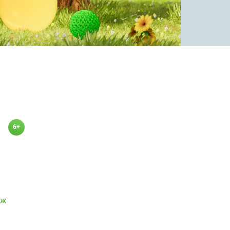
6+
аж