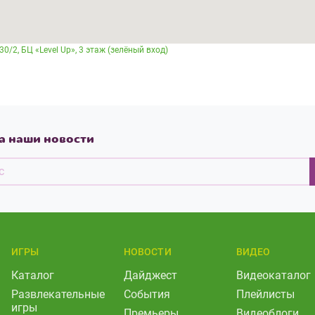
30/2, БЦ «Level Up», 3 этаж (зелёный вход)
а наши новости
ИГРЫ
НОВОСТИ
ВИДЕО
Каталог
Дайджест
Видеокаталог
Развлекательные
События
Плейлисты
игры
Премьеры
Видеоблоги