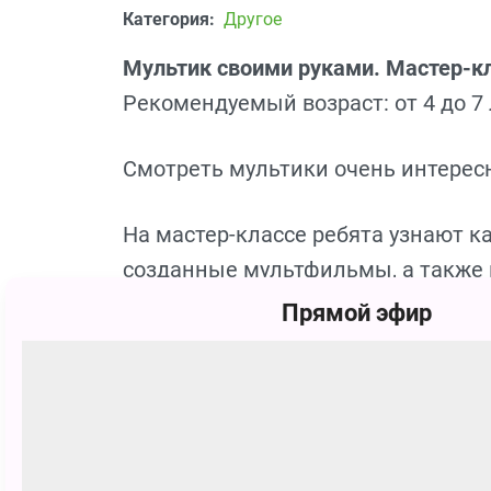
Категория:
Другое
Мультик своими руками. Мастер-к
Рекомендуемый возраст: от 4 до 7 
Смотреть мультики очень интересн
На мастер-классе ребята узнают к
созданные мультфильмы, а также 
анимационный мультфильм из под
Прямой эфир
Мюнхгаузен». Также всех ждут ярк
Мастер-класс ведут педагоги театр
Продолжительность
: 1,5 часа.