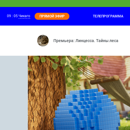
09
:
05
Чикаго
ТЕЛЕПРОГРАММА
ПРЯМОЙ ЭФИР
КОШЕЧКИ-СОБАЧКИ
08:20
Эх, Мия-Мия — Новичок — Английский 
Премьера: Линцесса. Тайны леса