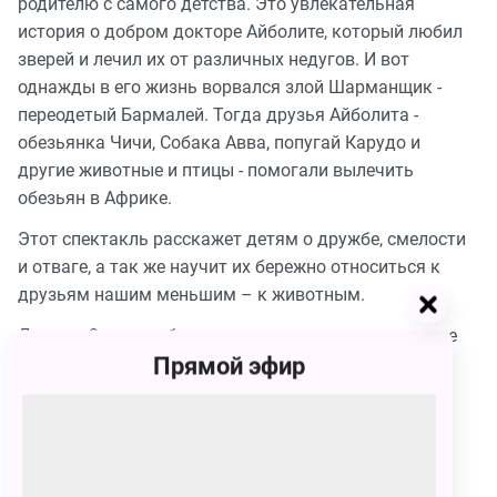
родителю с самого детства. Это увлекательная
история о добром докторе Айболите, который любил
зверей и лечил их от различных недугов. И вот
однажды в его жизнь ворвался злой Шарманщик -
переодетый Бармалей. Тогда друзья Айболита -
обезьянка Чичи, Собака Авва, попугай Карудо и
другие животные и птицы - помогали вылечить
обезьян в Африке.
Этот спектакль расскажет детям о дружбе, смелости
и отваге, а так же научит их бережно относиться к
друзьям нашим меньшим – к животным.
Дети до 3-х лет — бесплатно, при условии, что они не
Прямой эфир
занимают отдельного места.
Продолжительность 1 час 20 минут, 1 антракт.
Сеансы