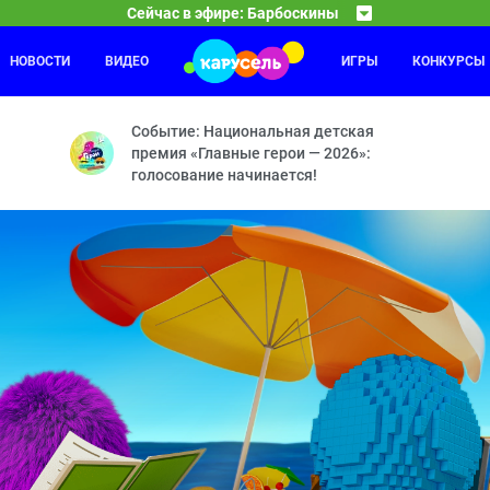
Сейчас в эфире: Барбоскины
НОВОСТИ
ВИДЕО
ИГРЫ
КОНКУРСЫ
Каникулы Светофоровых
07:30
08
 Время лени — Строгая нянька — Путешествие — Эликсир хорошего 
11 серия
Событие: Национальная детская
премия «Главные герои — 2026»:
голосование начинается!