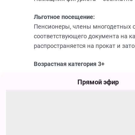
Льготное посещение:
Пенсионеры, члены многодетных с
соответствующего документа на ка
распространяется на прокат и зато
Возрастная категория 3+
По вопросу возврата купленных би
Прямой эфир
390 38 20 или на почту katok@sevca
Сеансы
21 февраля
00:00 - 01:00