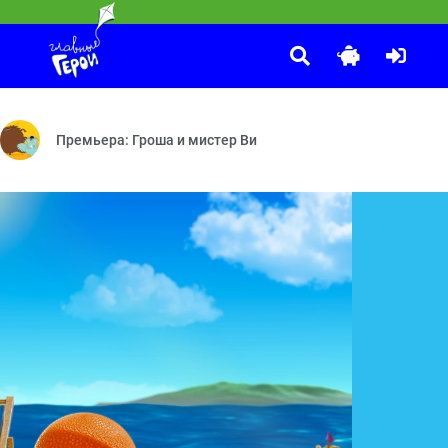
Маша и Медведь
:05
настроения — Гроссмейстер — Всё пропало — Квест — Ассистент — 
Городские джунгли — Один к одному — Вишенка на торте — До
Премьера: Гроша и мистер Ви