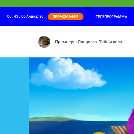
06
:
43
Лос-Анджелес
ТЕЛЕПРОГРАММА
ПРЯМОЙ ЭФИР
Барбоскины
06:05
Немного романтики — Вот и попался —
Премьера: Линцесса. Тайны леса