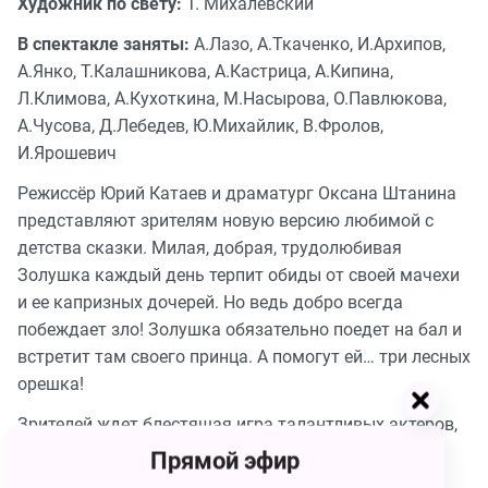
Художник по свету:
Т. Михалевский
В спектакле заняты:
А.Лазо, А.Ткаченко, И.Архипов,
А.Янко, Т.Калашникова, А.Кастрица, А.Кипина,
Л.Климова, А.Кухоткина, М.Насырова, О.Павлюкова,
А.Чусова, Д.Лебедев, Ю.Михайлик, В.Фролов,
И.Ярошевич
Режиссёр Юрий Катаев и драматург Оксана Штанина
представляют зрителям новую версию любимой с
детства сказки. Милая, добрая, трудолюбивая
Золушка каждый день терпит обиды от своей мачехи
и ее капризных дочерей. Но ведь добро всегда
побеждает зло! Золушка обязательно поедет на бал и
встретит там своего принца. А помогут ей… три лесных
орешка!
Зрителей ждет блестящая игра талантливых актеров,
яркие оригинальные костюмы, современные
Прямой эфир
мультимедийные декорации, а еще юмор, песни и