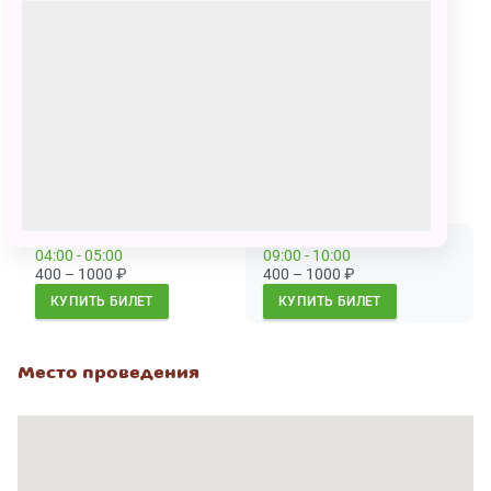
танцы! «Золушка» Театра Эстрады – это красивая
музыкальная сказка, которая нравится не только
детям, но и их родителям.
Продолжительность:
2 часа 10 мин с антрактом .
Сеансы
17 марта
17 марта
04:00 - 05:00
09:00 - 10:00
400 – 1000
₽
400 – 1000
₽
КУПИТЬ БИЛЕТ
КУПИТЬ БИЛЕТ
Место проведения