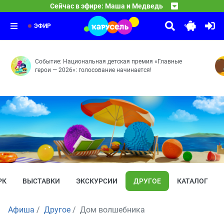
16:35
Смешарики
Сейчас в эфире: Маша и Медведь
Круги на траве — Пикник в сиреневых тонах — Званый
17:30
Оранжевая корова
Принц для Нюши — Двигатель прогресса — Как здорово
18:30
Средние века — Розыгрыш — Грабли — Робот — Сонные
ЭФИР
Событие: Национальная детская премия «Главные
герои — 2026»: голосование начинается!
РК
ВЫСТАВКИ
ЭКСКУРСИИ
ДРУГОЕ
КАТАЛОГ
Афиша
Другое
Дом волшебника