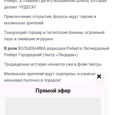
Роберт, а главное где его волшебная шляпа, которая
делает ЧУДЕСА?
Приключения, открытия, фокусы ждут героев и
маленьких зрителей.
Танцующий торшер и гигантские бананы, огромный
паук и ожившие игрушки.
В роли
ВОЛШЕБНИКА дядюшки Роберта Легендарный
Роберт Городецкий! (театр «Лицедеи»)
Традиционно история начнется уже в фойе театра.
Маленьких зрителей ждут сюрпризы, и конечно
неоновая палочка в подарок!
Художественный руководитель и режиссер Театра
Прямой эфир
«Клоун-Герлз» –
Галина Чернова
Продолжительность
60 минут без антракта