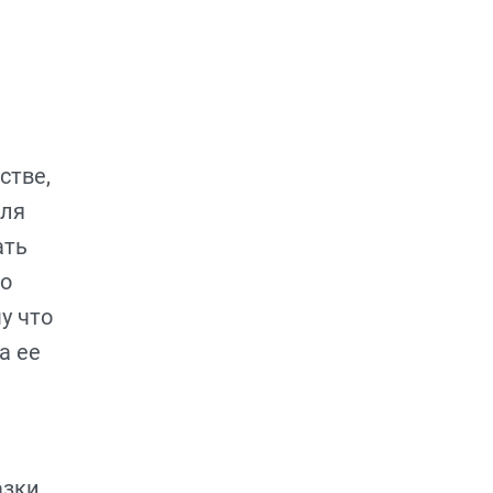
стве,
для
ать
до
у что
а ее
зки.