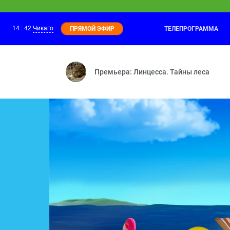
14
:
42
Чикаго
ТЕЛЕПРОГРАММА
ПРЯМОЙ ЭФИР
Смешарики. Пинкод
14:30
Двигатель прогресса — Лучший из мир
Премьера: Линцесса. Тайны леса