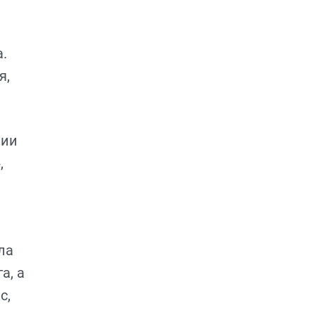
.
я,
нии
,
ла
а, а
с,