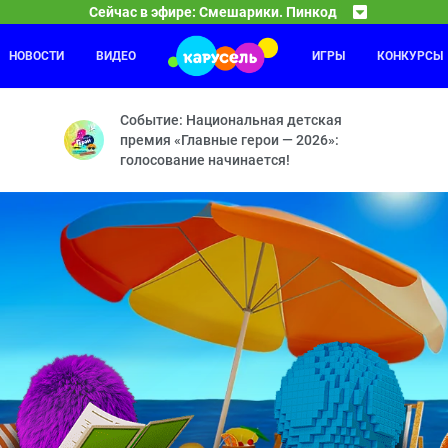
Сейчас в эфире: Смешарики. Пинкод
НОВОСТИ
ВИДЕО
ИГРЫ
КОНКУРСЫ
Что, зачем и почему?
16:00
16
ов — Космические жмурки — Тайна сгоревшей планеты — Вальс Ка
В 2025 году телеканалу «Карусель» исполняется 1
Событие: Национальная детская
премия «Главные герои — 2026»:
голосование начинается!