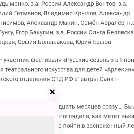
удыменко, з.а. России Александр Вонтов, з.а.
илий Гетманов, Владимир Крылов, Александр
нисимов, Александр Макин, Семён Авралёв, н.а
нгу, Егор Бакулин, з.а. России Ольга Белявска
ецкая, София Большакова, Юрий Ершов
 участник фестиваля «Русские сезоны» в Япо
ля театрального искусства для детей «Арлекин»
гского отделения СТД РФ «Театры Санкт-
рая видела все двенадцать месяцев сразу…. Бы
а приоткрыла дверь, поглядела, как метет вьюг
 приказала падчерице пойти в заснеженный ле