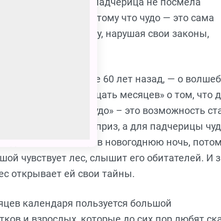
снежники… Кроткая падчерица не посмела
 ее ждали чудеса, потому что чудо — это сама
ескорыстие и доброту, нарушая свои законы,
а, написанная более 60 лет назад, — о волшеб
 Спектакль «Двенадцать месяцев» о том, что 
 мачехи и дочки «чудо» – это возможность ст
ролевы – прихоть, каприз, а для падчерицы чу
ходят ей на помощь в новогоднюю ночь, потом
ушой чувствует лес, слышит его обитателей. И з
ес открывает ей свои тайны.
сяцев календаря пользуется большой
ков и взрослых, которые до сих пор любят ска