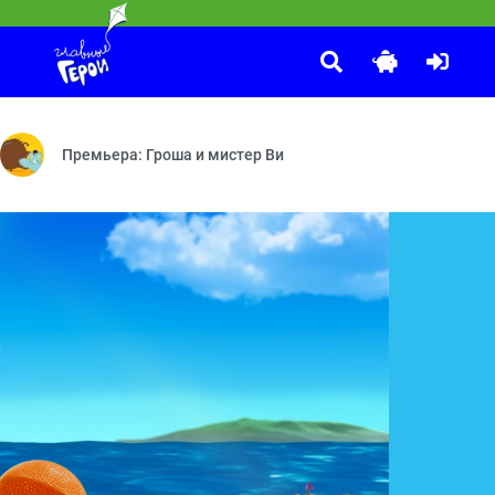
Ералаш
:10
банюши — Дружебин — Баранка
5 лет! В честь этого события телеканал запускает познавательную 
№362 Тайна. Какие хорошие дети!.. Клёв — №360 Успокойся!
Премьера: Гроша и мистер Ви