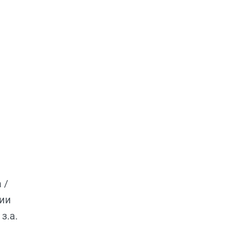
 /
сии
з.а.