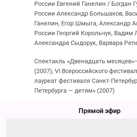
России Евгений Ганелин / Богдан Г
России Александр Большаков, Вас
Ганелин, Егор Шмыга, Александр А
России Георгий Корольчук, Вадим Лу
Александра Сыдорук, Варвара Реп
Спектакль «Двенадцать месяцев»—
(2007), VI Всероссийского фестива
лауреат фестиваля Санкт-Петербур
Петербурга — детям» (2007)
Говорят, будто была девочка, кото
Прямой эфир
зима. Как-то под вечер злая мачех
потом вернулась к теплой печке и