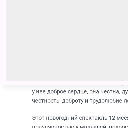
чтобы отыскать там весенние под
ослушаться злую мачеху. Вот тут-то
природа, которая откликается на б
открывая свои тайны.
Эта удивительная сказка С. Маршак
но не каждый может его свершить.
злых, жадных, корыстных и лживых
богаче, для юной своевластной ко
происходит само – все месяцы при
у нее доброе сердце, она честна, д
честность, доброту и трудолюбие л
Этот новогодний спектакль 12 ме
популярностью у малышей, подрост