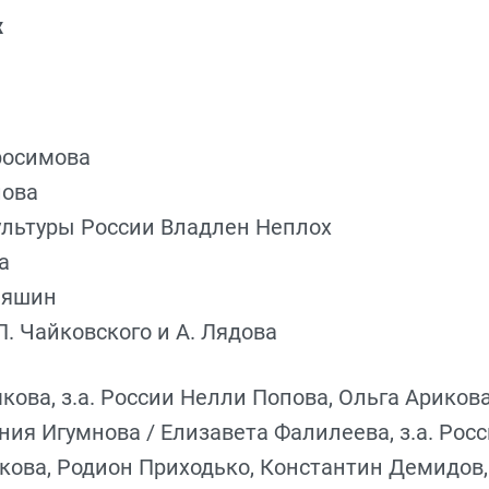
х
бросимова
лова
культуры России Владлен Неплох
а
ияшин
. Чайковского и А. Лядова
кова, з.а. России Нелли Попова, Ольга Арикова
ения Игумнова / Елизавета Фалилеева, з.а. Рос
ова, Родион Приходько, Константин Демидов, 