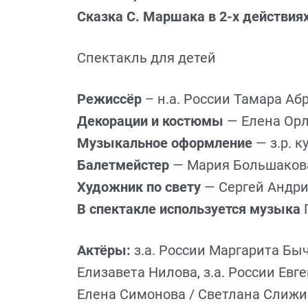
Сказка С. Маршака в 2-х действия
Спектакль для детей
Режиссёр
– н.а. России Тамара А
Декорации и костюмы
— Елена Ор
Музыкальное оформление
— з.р. 
Балетмейстер
— Мария Большаков
Художник по свету
— Сергей Андр
В спектакле используется музыка
П
Актёры:
з.а. России Маргарита Быч
Елизавета Нилова, з.а. России Евг
Елена Симонова / Светлана Слижик