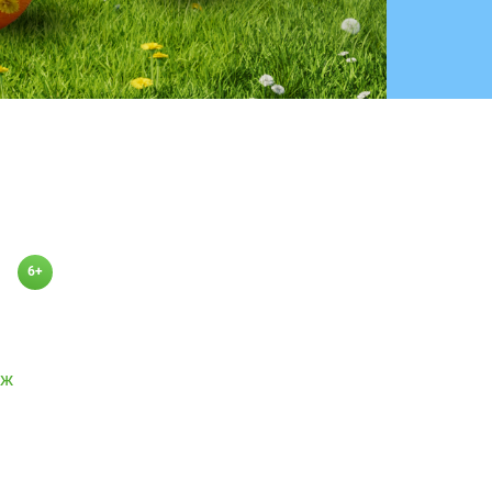
6+
аж