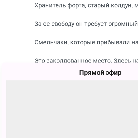
Хранитель форта, старый колдун, м
За ее свободу он требует огромный
Смельчаки, которые прибывали на о
Это заколдованное место. Здесь на
дверей нет обратного хода.
Прямой эфир
Только поистине смелая и дружна
и освободить узницу. Мы ищем от
навстречу приключениям!
Сеансы