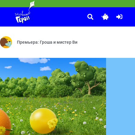
Смешарики
:00
торте — До чего дошёл прогресс! — Выше неба — Парк Чудес
Ёжик и здоровье — Скверная примета — Космическая одиссея
Премьера: Гроша и мистер Ви