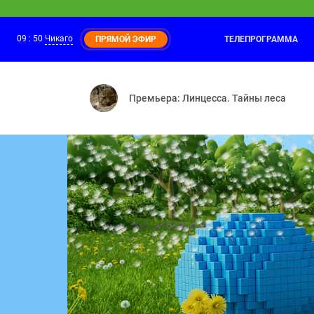
09
:
50
Чикаго
ТЕЛЕПРОГРАММА
ПРЯМОЙ ЭФИР
Каникулы Светофоровых
09:30
11 серия
Премьера: Линцесса. Тайны леса