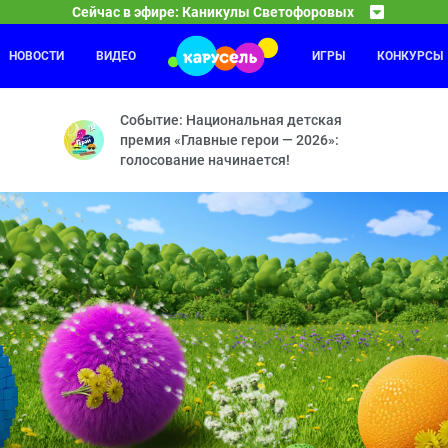
Сейчас в эфире: Каникулы Светофоровых
НОВОСТИ
ВИДЕО
ИГРЫ
КОНКУРСЫ
Маша и Медведь
10:05
11
Городские джунгли — Один к одному — Вишенка на 
Событие: Национальная детская
премия «Главные герои — 2026»:
голосование начинается!