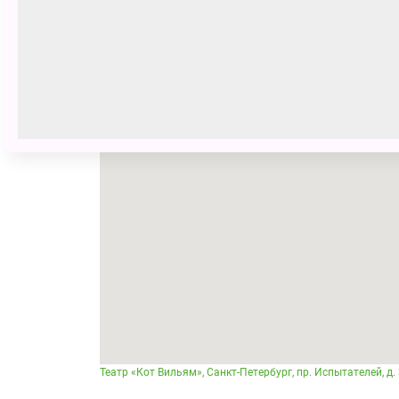
23 февраля
05:00 - 06:00
28 марта
06:00 - 07:00
Место проведения
Театр «Кот Вильям», Санкт-Петербург, пр. Испытателей, д. 