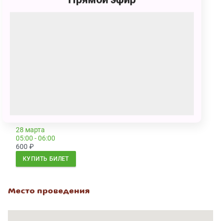
Спектакль идёт в Белом зале театра.
Спектакль идет на русском языке.
Сеансы
9 марта
9 марта
01:00 - 02:00
04:00 - 05:00
600
₽
600
₽
КУПИТЬ БИЛЕТ
КУПИТЬ БИЛЕТ
28 марта
05:00 - 06:00
600
₽
КУПИТЬ БИЛЕТ
Место проведения