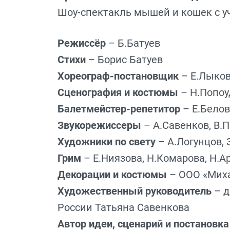
Шоу-спектакль мышей и кошек с уч
Режиссёр
– Б.Батуев
Стихи
– Борис Батуев
Хореограф-постановщик
– Е.Лыко
Сценография и костюмы
– Н.Попо
Балетмейстер-репетитор
– Е.Бело
Звукорежиссеры
– А.Савенков, В.
Художники по свету
– А.Логунцов, 
Грим
– Е.Ниязова, Н.Комарова, Н.А
Декорации и костюмы
– ООО «Мих
Художественный руководитель
– 
России Татьяна Савенкова
Автор идеи, сценарий и постановк