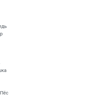
едь
ор
в
шка
 Пёс