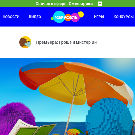
Сейчас в эфире: Смешарики
НОВОСТИ
ВИДЕО
ИГРЫ
КОНКУРСЫ
10 ЛЕ
04:00
увенир — Фанерное солнце — Шахматы — Водные процедуры — Дар 
Часовых
Премьера: Гроша и мистер Ви