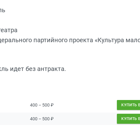
ль
театра
дерального партийного проекта «Культура мал
акль идет без антракта.
400 – 500
₽
КУПИТЬ 
400 – 500
₽
КУПИТЬ 