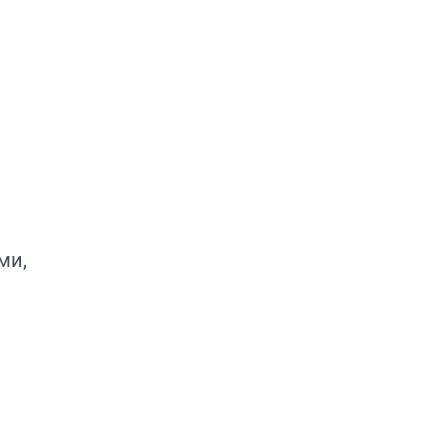
ы
ми,