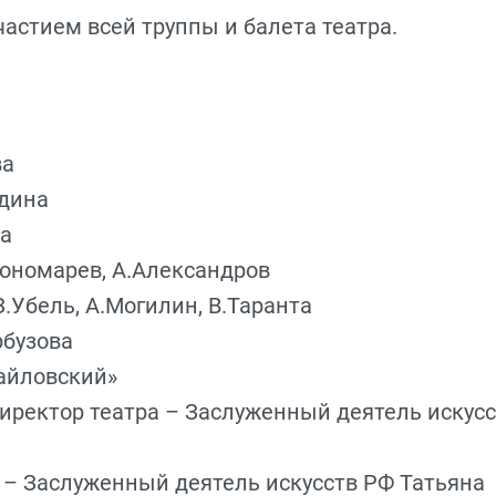
астием всей труппы и балета театра.
ва
удина
ва
Пономарев, А.Александров
З.Убель, А.Могилин, В.Таранта
рбузова
айловский»
директор театра – Заслуженный деятель искус
а
– Заслуженный деятель искусств РФ Татьяна