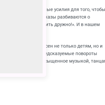
инимают невероятные усилия для того, чтоб
о все их дерзкие проказы разбиваются о
 «Ребята, давайте жить дружно!». И в нашем
едит!
смотра будет интересен не только детям, но и
бавные герои и непредсказуемые повороты
ь, как яркое шоу, насыщенное музыкой, танца
их «фишек».