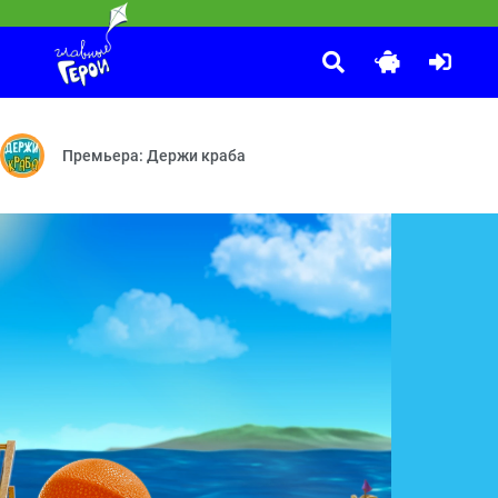
Т ВОЛШЕБСТВА. Сказочный патруль
— Горы и конфеты — Основной инстинкт
 дел мастерица — Доспехи богатыря — Баю-бай, Сказочник! — Под
Премьера: Держи краба