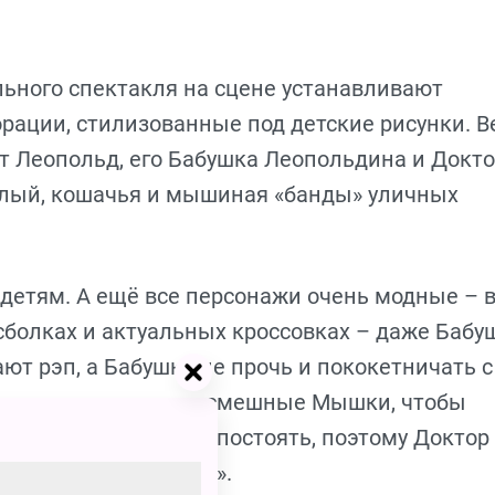
льного спектакля на сцене устанавливают
рации, стилизованные под детские рисунки. В
т Леопольд, его Бабушка Леопольдина и Докт
елый, кошачья и мышиная «банды» уличных
 детям. А ещё все персонажи очень модные – 
йсболках и актуальных кроссовках – даже Бабу
ют рэп, а Бабушка не прочь и пококетничать с
мывают уморительно смешные Мышки, чтобы
сем не умеет за себя постоять, поэтому Доктор
у мурлыке «Озверин».