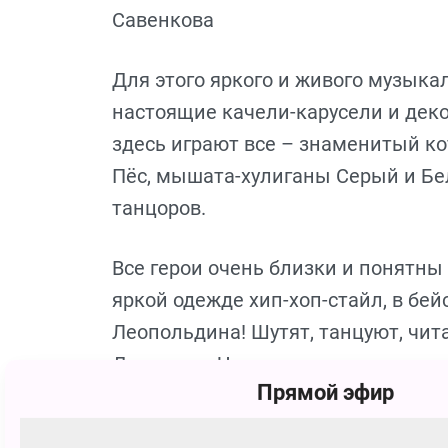
Савенкова
Для этого яркого и живого музыка
настоящие качели-карусели и деко
здесь играют все – знаменитый ко
Пёс, мышата-хулиганы Серый и Б
танцоров.
Все герои очень близки и понятны
яркой одежде хип-хоп-стайл, в бе
Леопольдина! Шутят, танцуют, чита
Доктором. Чего только не приду
Прямой эфир
«насолить» доброму Коту! А он сов
вынужден прописать добродушном