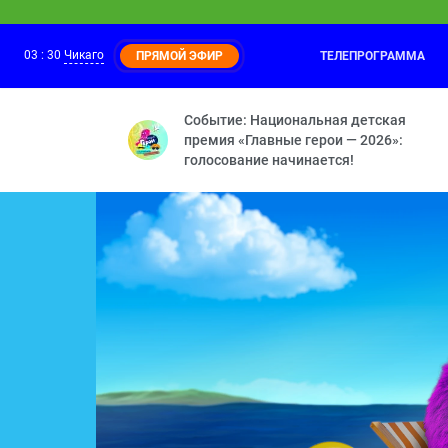
03
:
30
Чикаго
ТЕЛЕПРОГРАММА
ПРЯМОЙ ЭФИР
Смешарики
03:00
Бойкот — Невидимка — С
Событие: Национальная детская
премия «Главные герои — 2026»:
голосование начинается!