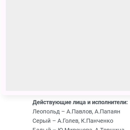
Шкодливые Серый и Белый предпр
найти это волшебное лекарство. Н
добродушие Леопольда и его девиз:
спектакле дружба обязательно поб
Этот спектакль для семейного про
взрослым. Ребятам понравятся за
сюжета. Взрослые оценят спектакл
юмором и множеством режиссёрск
Действующие лица и исполнители:
Леопольд – А.Павлов, А.Папаян
Серый – А.Голев, К.Панченко
Белый – Ю.Миронова, А.Торшина