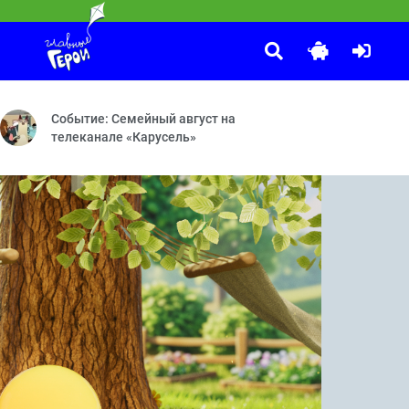
Чик-зарядка
:25
аспаковка — Волшебное слово — 3D-принтер — Прятки — День по-
лыши!» теперь не только укладывают детей спать. Они с лёгкостью
Выпуск 5
Событие: Семейный август на
телеканале «Карусель»