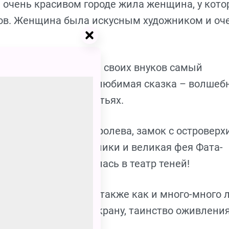
 очень красивом городе жила женщина, у кото
ов. Женщина была искусным художником и оч
ца сделать для себя и своих внуков самый
м ожила бы её самая любимая сказка – волшеб
 её одиннадцати братьях.
 на свет король и королева, замок с островер
 горы, бравые охотники и великая фея Фата-
х фигурок превратилась в театр теней!
оких технологий нас также как и много-много 
вижение теней по экрану, таинство оживлени
ассказанная.