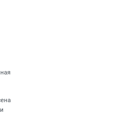
ная
сена
ми