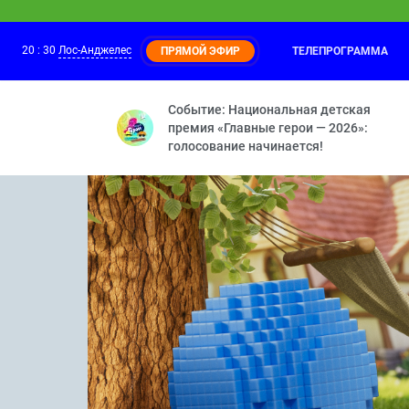
20
:
30
Лос-Анджелес
ТЕЛЕПРОГРАММА
ПРЯМОЙ ЭФИР
Ми-Ми-Мишки
20:00
Позитивное мышление — Кеша-новости 
Событие: Национальная детская
премия «Главные герои — 2026»:
голосование начинается!