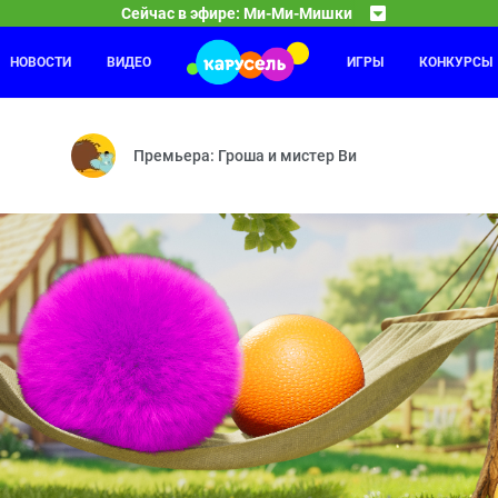
Сейчас в эфире: Ми-Ми-Мишки
НОВОСТИ
ВИДЕО
ИГРЫ
КОНКУРСЫ
С добрым утром, малыши!
21:00
21
— Пенная вечеринка — Молчанка — Лягушонок — Книжное дело — Р
Герои легендарной программы «Спокойной ночи, ма
Премьера: Гроша и мистер Ви