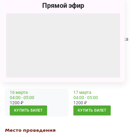
Прямой эфир
герои! С ними можно будет пообщаться, поиграть и
сфотографироваться в наших праздничных
фотозонах.
Билет нужен каждому зрителю старше 3х лет.
Не забудьте сменную обувь
- ведь вся наша Полянка
усыпана пушистым снежком.
Продолжительность спектакля - 60 минут.
Сеансы
16 марта
17 марта
04:00 - 05:00
04:00 - 05:00
1200
₽
1200
₽
КУПИТЬ БИЛЕТ
КУПИТЬ БИЛЕТ
Место проведения