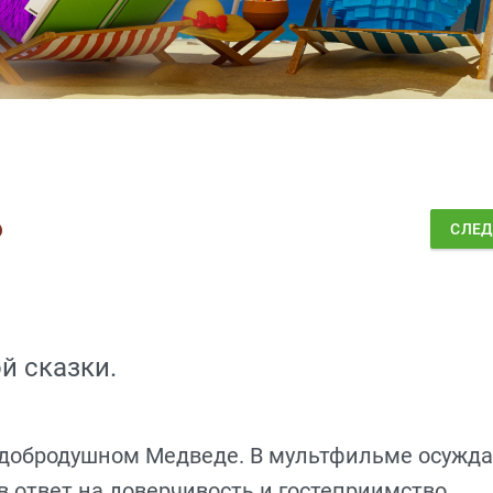
ь
СЛЕ
й сказки.
 добродушном Медведе. В мультфильме осужда
в ответ на доверчивость и гостеприимство.