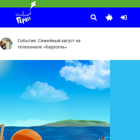
Смешарики
:00
 — Три пятачка — Соловей мой, соловей
ый подарок — Потеряшки — Угощение для друзей — Шляпа — Включа
Рояль — Энергия храпа — Молочное пари — Аноним — Австрал
Событие: Семейный август на
телеканале «Карусель»