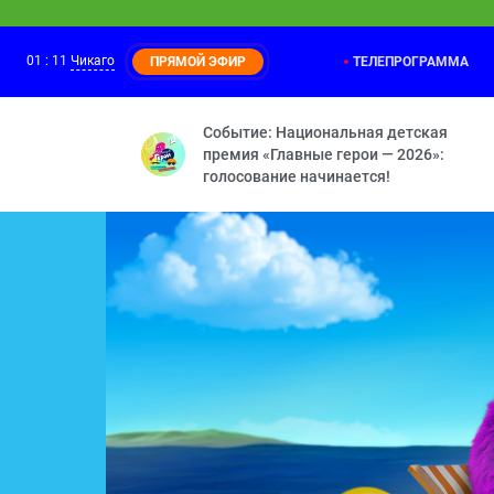
01
:
11
Чикаго
ТЕЛЕПРОГРАММА
ПРЯМОЙ ЭФИР
Маша и Медведь
24:30
Мохнатые качели — Кое-кто в сапогах 
Событие: Национальная детская
премия «Главные герои — 2026»:
голосование начинается!