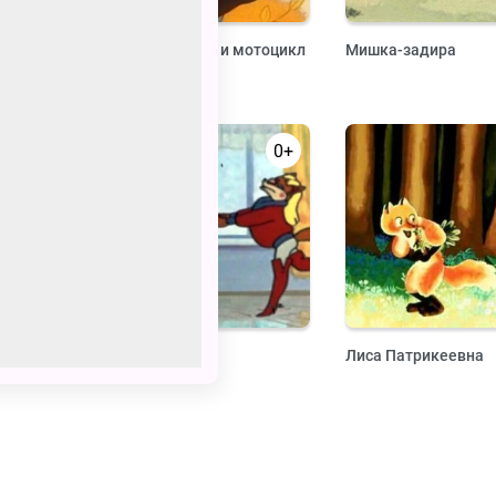
лики
Лиса, медведь и мотоцикл
Мишка-задира
с коляской
0+
0+
Пилюля
Лиса Патрикеевна