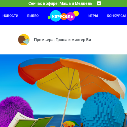
Сейчас в эфире: Маша и Медведь
НОВОСТИ
ВИДЕО
ИГРЫ
КОНКУРСЫ
Лунтик
01:30
03
— Грязное дело — Байки-бабайки — Колесо дружбы — Два поросёнка
Важное поручение — Кто тут самый-самый? — Ценн
Премьера: Гроша и мистер Ви