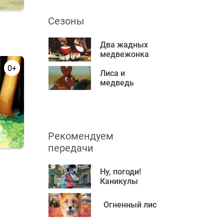
Сезоны
Два жадных
медвежонка
0+
Лиса и
медведь
Рекомендуем
передачи
Ну, погоди!
Каникулы
Огненный лис