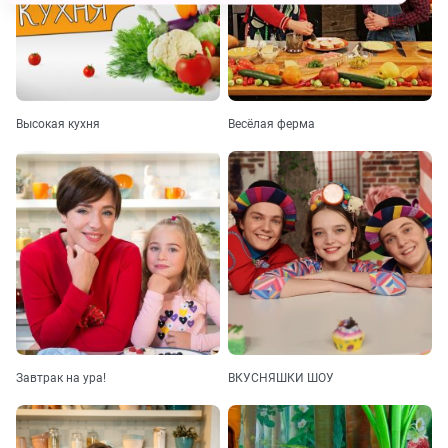
Высокая кухня
Весёлая ферма
Завтрак на ура!
ВКУСНЯШКИ ШОУ