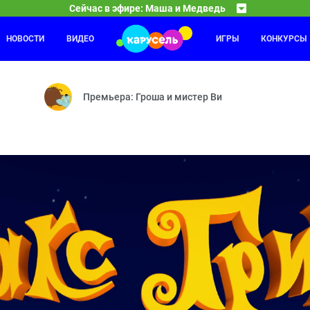
Сейчас в эфире: Маша и Медведь
НОВОСТИ
ВИДЕО
ИГРЫ
КОНКУРСЫ
Смешарики
17:30
18
 тонах — Званый гость — Бум-бум-барашек — Аттракцион — Тайное
Принц для Нюши — Двигатель прогресса — Как здо
Премьера: Гроша и мистер Ви