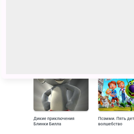
Похожие
6+
Дикие приключения
Псэмми. Пять дет
Блинки Билла
волшебство