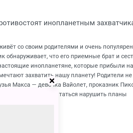
противостоят инопланетным захватчик
 живёт со своим родителями и очень популярен
к обнаруживает, что его приемные брат и сест
к настоящие инопланетяне, которые прибыли н
мечтают захватить нашу планету! Родители не
друзья Макса — девочка Вайолет, проказник Пик
м разобраться и попытаться нарушить планы