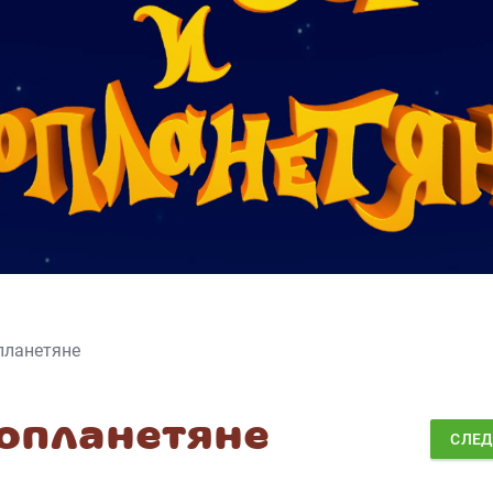
планетяне
нопланетяне
СЛЕ