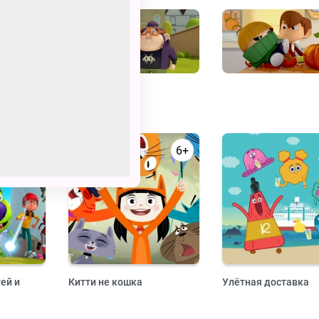
6+
6+
ей и
Китти не кошка
Улётная доставка