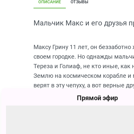
ОПИСАНИЕ
ОТЗЫВЫ
Мальчик Макс и его друзья 
Максу Грину 11 лет, он беззаботно
своем городке. Но однажды мальчи
Тереза и Голиаф, не кто иные, ка
Землю на космическом корабле и 
верят в эту чепуху, а вот верные 
и учёный Саймон — готовы во всё
Прямой эфир
коварных пришельцев!
Фото