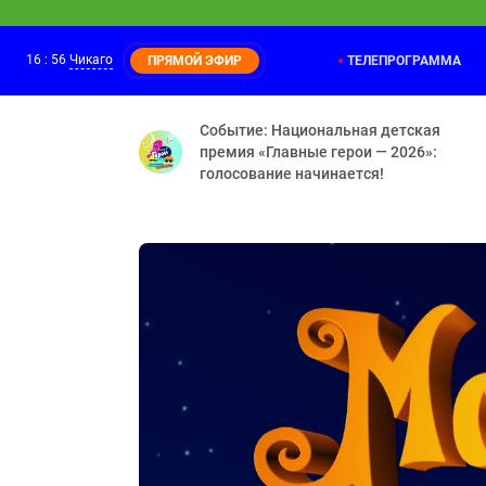
16
:
56
Чикаго
ТЕЛЕПРОГРАММА
ПРЯМОЙ ЭФИР
Маша и Медведь
16:35
Круги на траве — Пикник в сиреневых
Событие: Национальная детская
премия «Главные герои — 2026»:
голосование начинается!