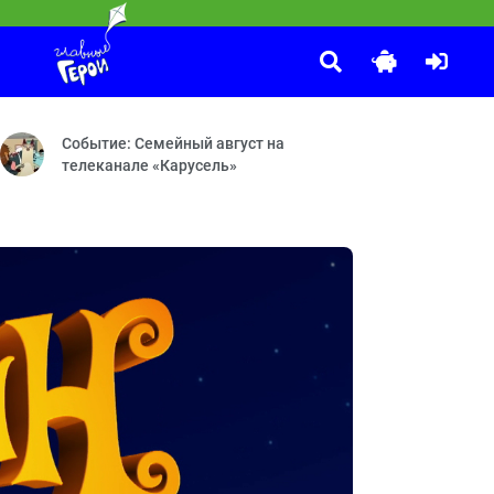
Оранжевая корова
:30
 общество секретных помощников — День творчества — Лимонная л
рово сочинять стихи — Парашют — Каникулы Биби — Полёты во сне
Средние века — Розыгрыш — Грабли — Робот — Сонные каник
Событие: Семейный август на
телеканале «Карусель»