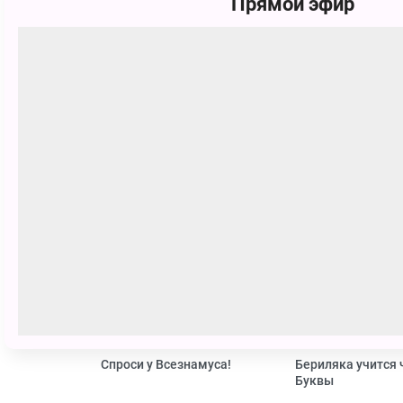
Прямой эфир
Выпуск 174 «Идём в школу». Виде
Смотрите Телешоу Funny English бесплатно 
Похожие
0+
Спроси у Всезнамуса!
Бериляка учится 
Буквы