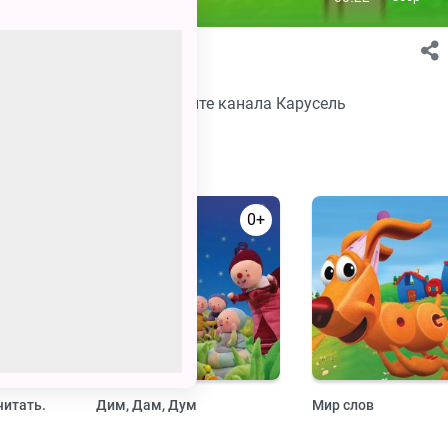
о 2
в хорошем качестве на сайте канала Карусель
0+
0+
читать.
Дим, Дам, Дум
Мир слов