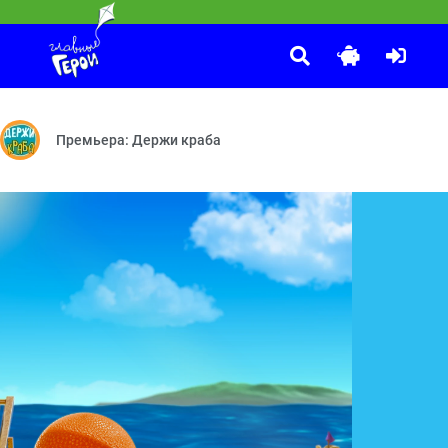
Ми-Ми-Мишки
:00
ек, не вари — Волшебная ботаника
т Лёва? — Великая регата — Страшная путаница — Перетягивание —
День рождения Вали — Плохой Валя — Мультик — Большой сек
Премьера: Держи краба