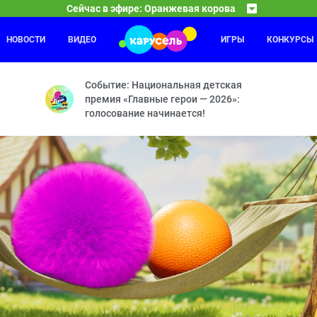
Сейчас в эфире: Оранжевая корова
НОВОСТИ
ВИДЕО
ИГРЫ
КОНКУРСЫ
Фиксики
14:20
15
 — Дискотека — Гонка века — Остров радости — Побег — Праздни
Паучок — Деньги — Рюкзак — Посудомоечная маши
Событие: Национальная детская
премия «Главные герои — 2026»:
голосование начинается!