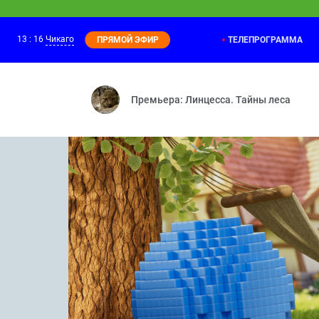
13
:
16
Чикаго
ТЕЛЕПРОГРАММА
ПРЯМОЙ ЭФИР
Оранжевая корова
13:15
Повторюша — Дежурная — Едем на море
Премьера: Линцесса. Тайны леса