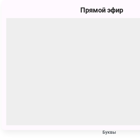
Прямой эфир
Выпуск 193 «Алиса в стране чудес
Смотрите Телешоу Funny English бесплатно 
Похожие
0+
Спроси у Всезнамуса!
Бериляка учится 
Буквы