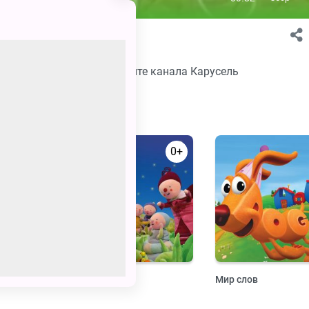
». Видео 2
в хорошем качестве на сайте канала Карусель
0+
0+
читать.
Дим, Дам, Дум
Мир слов