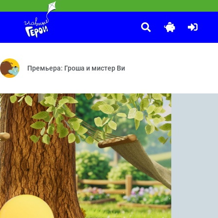
Приключения Пети и Волка
:30
к подарков — Диагноз — Юные натуралисты
на — Машина времени — Зубная паста — Вертолёт — Кофеварка — 
Дело о Власти рептилоидов и символе мира — Дело о Царице н
Премьера: Гроша и мистер Ви