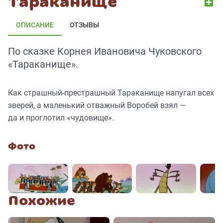
Тараканище
ОПИСАНИЕ
ОТЗЫВЫ
По сказке Корнея Ивановича Чуковского
«Тараканище».
Как страшный-престрашный Тараканище напугал всех
зверей, а маленький отважный Воробей взял —
да и проглотил «чудовище».
Фото
Похожие