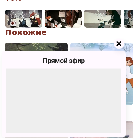
Похожие
Прямой эфир
Мишка-задира
Приходи на каток