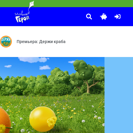
Смешарики
:00
уперпицца — Осторожно, двери закрываются — Идёт коза рогатая —
Букашки — Индейцы — Мирный путь — Бессонница — Плохая примета
Бойкот — Невидимка — Сувенир — Фанерное солнце — Шахма
Премьера: Держи краба