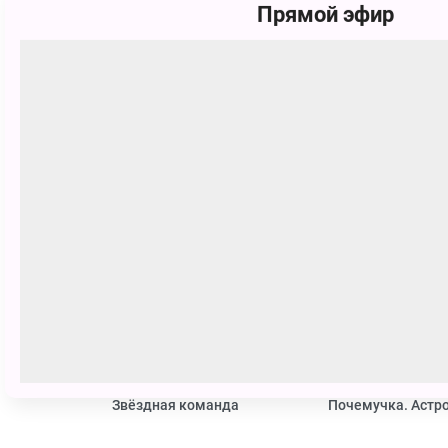
Прямой эфир
Бывает ли насморк в невесомости
Смотрите Телешоу Пора в космос! бесплатно
Похожие
0+
Звёздная команда
Почемучка. Астр