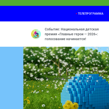
ТЕЛЕПРОГРАММА
Маша и Медведь
24:30
У страха глаза велики — Добро пожало
Событие: Национальная детская
премия «Главные герои — 2026»:
голосование начинается!