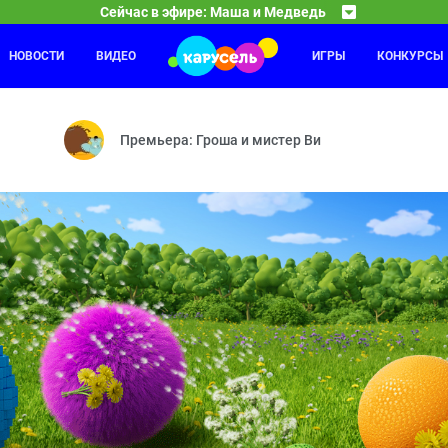
Сейчас в эфире: Маша и Медведь
НОВОСТИ
ВИДЕО
ИГРЫ
КОНКУРСЫ
Лунтик
01:30
03
вать в «Гранд уютъ» — Ты ж моя лапочка — А с собакой лучше — С
Ритм — Игра — Карта — Потеря памяти — Роль — 
Премьера: Гроша и мистер Ви