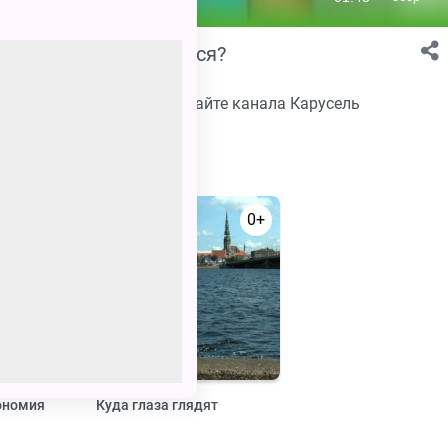
 и как с ним бороться?
 в хорошем качестве на сайте канала Карусель
0+
0+
ономия
Куда глаза глядят