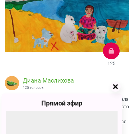
125
Диана Маслихова
125 голосов
Мы с Умкой и друзьями нашли карту, которая привела
Прямой эфир
нас на красивый необитаемый остров и указала место
с сокровищами, в которых среди монет и
драгоценностей мы нашли приглашение на телеканал
Карусель