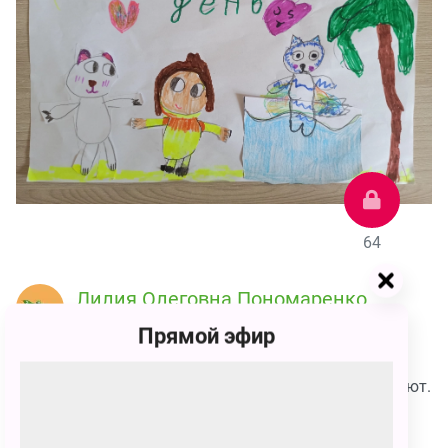
64
Лилия Олеговна Пономаренко
64 голоса
Прямой эфир
Мой любимый герой - Умка. На рисунке Умка с
друзьями на пляже. Они купаются, играют и загорают.
Это их самый лучший день.