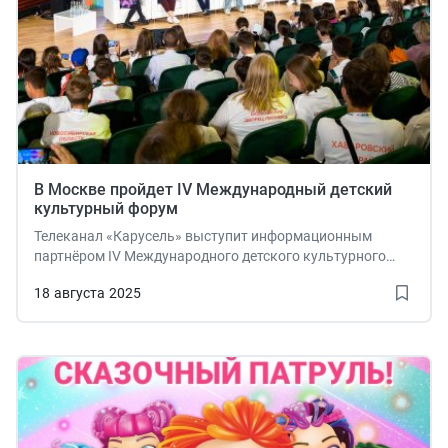
В Москве пройдет IV Международный детский
культурный форум
Телеканал «Карусель» выступит информационным
партнёром IV Международного детского культурного
форума, который пройдет с 21 по 23 августа в
18
августа
2025
Московском дворце пионеров на Воробьёвых горах.