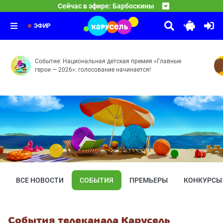
08:05
Каникулы Светофоровых
Сейчас в эфире: Барбоскины
Перевоспитатели — Игры разума — Резонанс — Тайное 
09:30
Маша и Медведь
10 серия
10:00
Мохнатые качели — Кое-кто в сапогах — Грязное дело
ЭФИР
Событие: Национальная детская премия «Главные
герои — 2026»: голосование начинается!
ВСЕ НОВОСТИ
СОБЫТИЯ
ПРЕМЬЕРЫ
КОНКУРСЫ
События телеканала Карусель