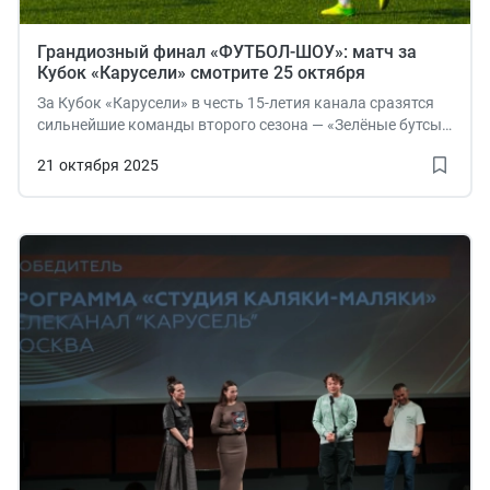
Грандиозный финал «ФУТБОЛ-ШОУ»: матч за
Кубок «Карусели» смотрите 25 октября
За Кубок «Карусели» в честь 15-летия канала сразятся
сильнейшие команды второго сезона — «Зелёные бутсы»
и «Малиновые гладиаторы». Начало трансляции — в
21
октября
2025
14:00.