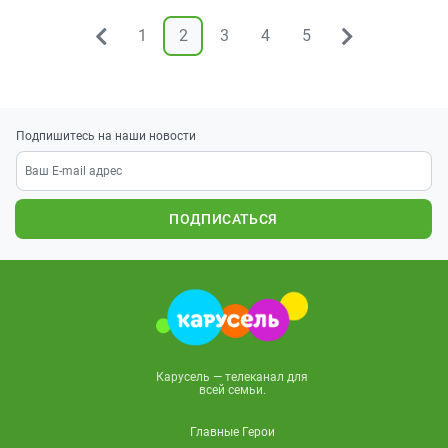
1
2
3
4
5
&larr;
&rarr;
Подпишитесь на наши новости
ПОДПИСАТЬСЯ
Карусель — телеканал для
всей семьи.
Главные Герои