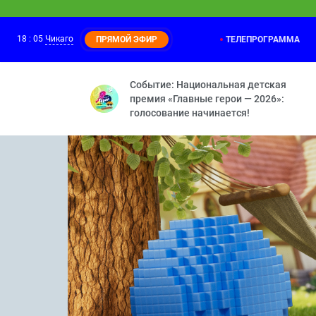
18
:
05
Чикаго
ТЕЛЕПРОГРАММА
ПРЯМОЙ ЭФИР
Смешарики
17:30
Принц для Нюши — Двигатель прогресс
Событие: Национальная детская
премия «Главные герои — 2026»:
голосование начинается!