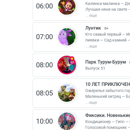
Калинка-малинка — Де
06:00
Лучшая няня на свете 
флотски — Селфи — Туш
Лунтик
0+
Кто самый первый — И
07:00
пиявки — Сад камней 
Варенье — Пух — Мечт
Парк Турум-Бурум
08:00
Выпуск 51
10 ЛЕТ ПРИКЛЮЧЕНИ
Ожерелье забытого го
08:05
Маленький хитрец — Б
Агидель — Домовик — 
Фиксики. Новеньки
10:00
Кондиционер — Гипс —
Голосовой помощник —