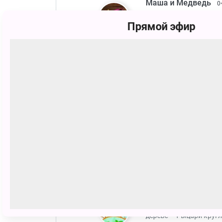
Маша и Медведь
0
Удар, ещё удар! — Куш
14:20
Суперпицца — Мечтать 
Прямой эфир
морковка! — И снова ф
Приключения Пети 
15:30
Дело о Кнопке счастья
блефа — Дело об Упак
Бобр добр
0+
16:35
Игровая площадка — Фо
Знаки — Друзья — Тал
Лунтик
0+
Беспорядок — Две жаб
17:30
Моти — Незнакомец — 
Печать
ДиноСити
0+
Спорт — Баклажан — Г
18:30
дереве — Рыцари кругл