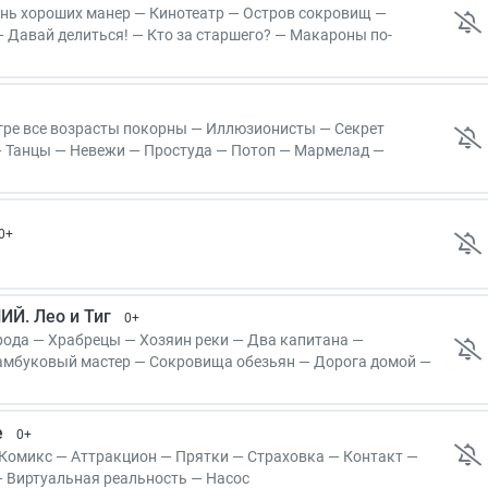
нь хороших манер — Кинотеатр — Остров сокровищ —
— Давай делиться! — Кто за старшего? — Макароны по-
ите! Не тушите!
гре все возрасты покорны — Иллюзионисты — Секрет
— Танцы — Невежи — Простуда — Потоп — Мармелад —
а
0+
Й. Лео и Тиг
0+
рода — Храбрецы — Хозяин реки — Два капитана —
амбуковый мастер — Сокровища обезьян — Дорога домой —
Дух игры
е
0+
 Комикс — Аттракцион — Прятки — Страховка — Контакт —
 Виртуальная реальность — Насос