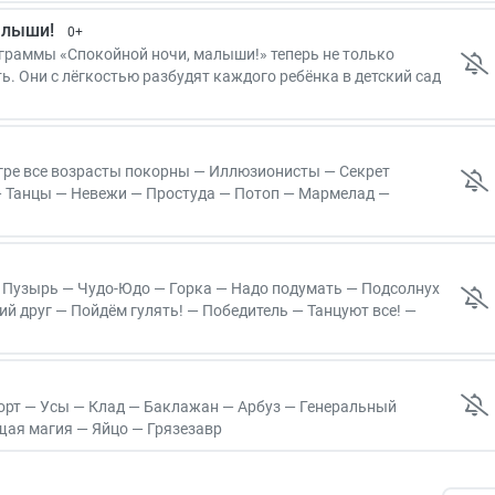
алыши!
0+
граммы «Спокойной ночи, малыши!» теперь не только
ь. Они с лёгкостью разбудят каждого ребёнка в детский сад
трее будильника! Просто включайте канал «Карусель» в
гре все возрасты покорны — Иллюзионисты — Секрет
— Танцы — Невежи — Простуда — Потоп — Мармелад —
а — Шкатулка — Скатерть — Реклама — Скульптура — Дикая
и — Крыжовник — Ягодопровод — Искусство — Генералы —
одводная пещера — Тапочки
 Пузырь — Чудо-Юдо — Горка — Надо подумать — Подсолнух
й друг — Пойдём гулять! — Победитель — Танцуют все! —
терянное слово — Таинственная яма — Новый бант —
ели! — Лучший друг — Команда — Лисоня — На помощь! —
ица — Цветок — Эхо — Настроение — Щёлк, и готово!
орт — Усы — Клад — Баклажан — Арбуз — Генеральный
щая магия — Яйцо — Грязезавр