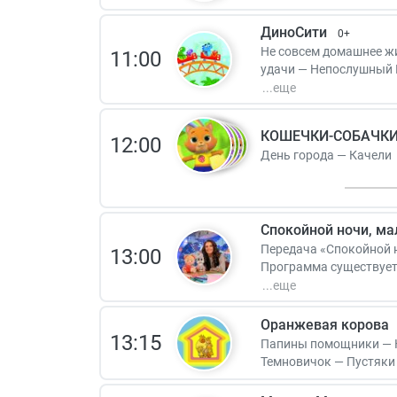
ДиноСити
0+
Не совсем домашнее жи
11:00
удачи — Непослушный 
на день — Прятки — Шл
КОШЕЧКИ-СОБАЧК
12:00
День города — Качели
Спокойной ночи, м
Передача «Спокойной н
13:00
Программа существует 
выходить в эфир и все
Оранжевая корова
13:15
Папины помощники — К
Темновичок — Пустяки