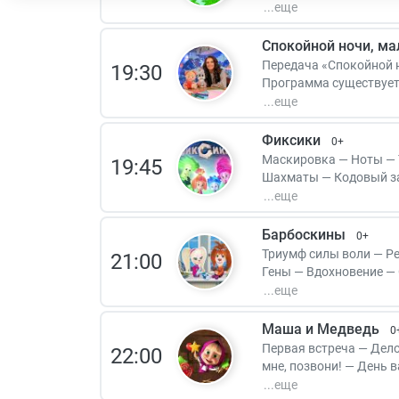
Хвостбол — Изобретени
Спокойной ночи, м
Передача «Спокойной н
19:30
Программа существует 
выходить в эфир и все
Фиксики
0+
Маскировка — Ноты — 
19:45
Шахматы — Кодовый за
шкатулка — Шарикова
Барбоскины
0+
Триумф силы воли — Р
21:00
Гены — Вдохновение —
Ночной сеанс — Есть к
Инопланетный разум 
Маша и Медведь
0
Первая встреча — Дело
22:00
мне, позвони! — День 
спрятался, я не винова