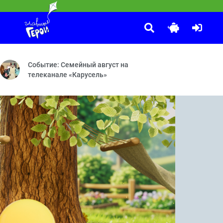
Спокойной ночи, малыши!
:30
ёты во сне и наяву — Прощай, Бараш! — Красота — Мисс Вселенна
нные каникулы — Ярмарка — День ошибок — Моя няня — Непростая
Передача «Спокойной ночи, малыши!» — уникальное явление н
Событие: Семейный август на
телеканале «Карусель»