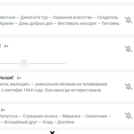
вотное — ДиноСити тур — Охранное агентство — Создатель
Кракен — День добрых дел — Фестиваль находок — Питомец
ем чудес — Рыцарский квест
И
0+
0+
алыши!
0+
очи, малыши!» — уникальное явление на телевидении.
0+
с сентября 1964 года. Она никогда не переставала
гда была популярной. Ее смотрит уже третье поколение.
0+
0+
апустка — Страшная сказка — Мирилка — Сказочник —
 — Волшебный друг — Клад — Доспехи
0+