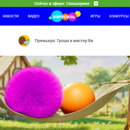
Сейчас в эфире: Смешарики
НОВОСТИ
ВИДЕО
ИГРЫ
КОНКУРСЫ
Оранжевая корова
18:30
19
а — Как здорово сочинять стихи — Парашют — Каникулы Биби — Пол
Средние века — Розыгрыш — Грабли — Робот — Со
Премьера: Гроша и мистер Ви