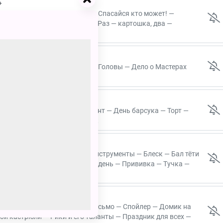
+
ать подано! — Чудо в перьях — Спасайся кто может! —
полезно — Всем нужен гол! — Раз — картошка, два —
окусы! — Кинотеатр — Game Over
и Волка
12+
 — Дело о роботе Боре — Дело Головы — Дело о Мастерах
овщике — Дело Минотавра
кус-покус — Горки — Симулянт — День барсука — Торт —
исман — Маленький помощник
ы — Яблоко — Фейерверк — Инструменты — Блеск — Бал тёти
Трусишка Вупсень — Тяжёлый день — Прививка — Тучка —
енеральный конструктор — Письмо — Спойлер — Домик на
ой кастрюли — Рики и его таланты — Праздник для всех —