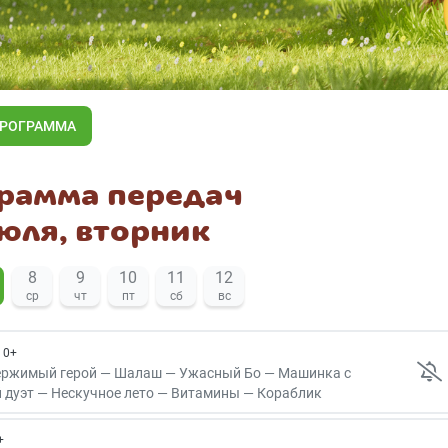
ПРОГРАММА
рамма передач
июля, вторник
8
9
10
11
12
ср
чт
пт
сб
вс
0+
ержимый герой — Шалаш — Ужасный Бо — Машинка с
 дуэт — Нескучное лето — Витамины — Кораблик
+