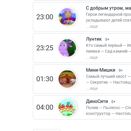
С добрым утром, м
Герои легендарной про
23:00
укладывают детей спат
или школу гораздо быс
7:00!
Лунтик
0+
Кто самый первый — И
23:25
пиявки — Сад камней 
Варенье — Пух — Мечт
букашка — Воспитател
Кувшин — Задание — П
Мини-Мишки
0+
Самый лучший хвост —
01:30
— Секретик — Настоящи
Дружеская гонка — По
Любимая игра — Полет
Облака — Путешественн
ДиноСити
0+
04:00
Полив — Пылесос — Сп
конструктор — Настоя