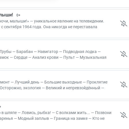
е века
алыши!
0+
очи, малыши!» — уникальное явление на телевидении.
с сентября 1964 года. Она никогда не переставала
гда была популярной. Ее смотрит уже третье поколение.
Трубы — Барабан — Навигатор — Подводная лодка —
мок — Сердце — Анализ крови — Пульт — Музыкальная
я ручка
емонт — Лучший день — Большие выходные — Проклятие
 Осторожно, экология — Великий и непревзойдённый —
онтакт — Супергерой Древний Пёс — Игровая приставка —
— Дача
+
 в шляпе — Ловись, рыбка! — С волками жить... — Позвони
варенья — Модный заплыв — Граница на замке — Кто не
т!