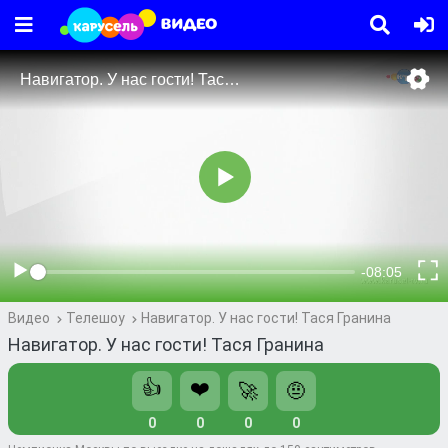
Видео
Телешоу
Навигатор. У нас гости! Тася Гранина
Навигатор. У нас гости! Тася Гранина
👍
❤️
🚀
🤨
0
0
0
0