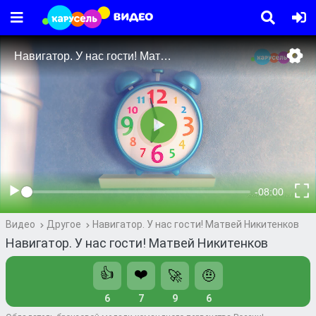
Видео
Другое
Навигатор. У нас гости! Матвей Никитенков
Навигатор. У нас гости! Матвей Никитенков
👍
❤️
🚀
🤨
6
7
9
6